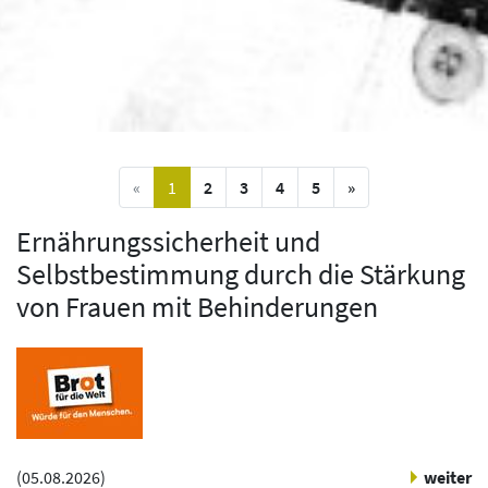
vorige Seite
(current)
nächste Seite
«
1
2
3
4
5
»
Ernährungssicherheit und
Selbstbestimmung durch die Stärkung
von Frauen mit Behinderungen
(
05.08.2026
)
weiter