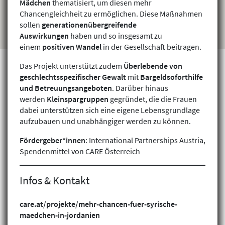
Mädchen
thematisiert, um diesen mehr
Chancengleichheit zu ermöglichen. Diese Maßnahmen
sollen
generationenübergreifende
Auswirkungen
haben und so insgesamt zu
einem
positiven Wandel
in der Gesellschaft beitragen.
Das Projekt unterstützt zudem
Überlebende von
geschlechtsspezifischer Gewalt
mit
Bargeldsoforthilfe
und Betreuungsangeboten
. Darüber hinaus
Projekte finden
werden
Kleinspargruppen
gegründet, die die Frauen
dabei unterstützen sich eine eigene Lebensgrundlage
aufzubauen und unabhängiger werden zu können.
Fördergeber*innen
: International Partnerships Austria,
Spendenmittel von CARE Österreich
Infos & Kontakt
care.at/projekte/mehr-chancen-fuer-syrische-
maedchen-in-jordanien