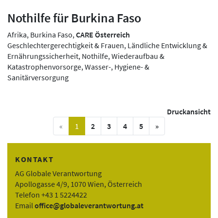
Nothilfe für Burkina Faso
Afrika, Burkina Faso,
CARE Österreich
Geschlechtergerechtigkeit & Frauen, Ländliche Entwicklung &
Ernährungssicherheit, Nothilfe, Wiederaufbau &
Katastrophenvorsorge, Wasser-, Hygiene- &
Sanitärversorgung
Druckansicht
vorige Seite
(current)
nächste Seite
«
1
2
3
4
5
»
KONTAKT
AG Globale Verantwortung
Apollogasse 4/9, 1070 Wien, Österreich
Telefon +43 1 5224422
Email
office@globaleverantwortung.at