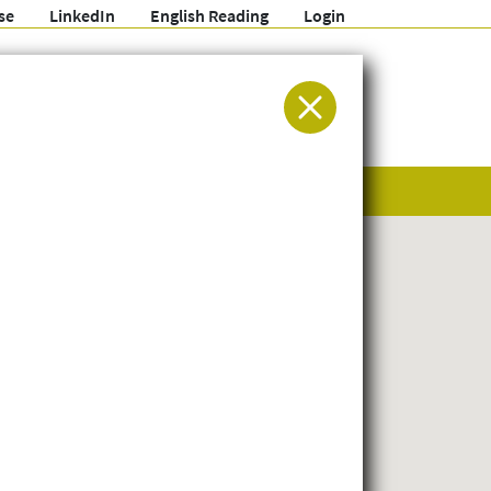
se
LinkedIn
English Reading
Login
ür Entwicklung und Humanitäre Hilfe