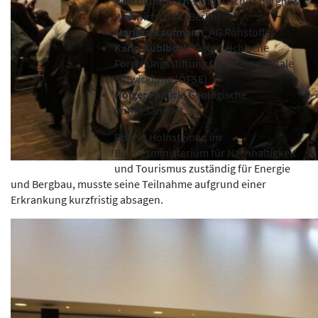
eine ökologisch-solidarische Energie-&
Weltwirtschaft (Berlin)
Marieta Kaufmann
, AG Rohstoffe
Karin Küblböck
, Österreichische
Forschungsstiftung für Internationale
Entwicklung (ÖFSE)
Holger Paulick
, Geologische
Bundesanstalt
Robert Holnsteiner, im
Bundesministerium für Nachhaltigkeit
und Tourismus zuständig für Energie
und Bergbau, musste seine Teilnahme aufgrund einer
Erkrankung kurzfristig absagen.