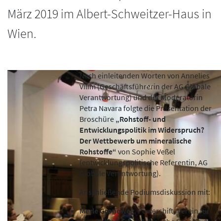
März 2019 im Albert-Schweitzer-Haus in
Wien.
Nach einleitenden Worten von Annelies
Vilim (Geschäftsführerin der AG Globale
Verantwortung) und der Moderatorin
Petra Navara folgte die Präsentation der
Broschüre
„Rohstoff- und
Entwicklungspolitik im Widerspruch?
Der Wettbewerb um mineralische
Rohstoffe“
von Sophie Veßel
(entwicklungspolitische Referentin, AG
Globale Verantwortung).
Anschließende Podiumsdiskussion mit:
Merle Groneweg
, Powershift, Verein für