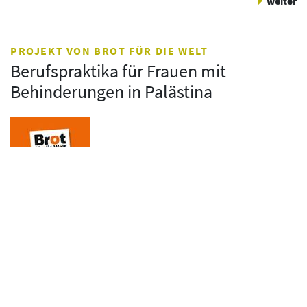
weiter
PROJEKT VON BROT FÜR DIE WELT
Berufspraktika für Frauen mit
Behinderungen in Palästina
(
13.06.2015
)
SHS hat ein Programm entwickelt, das darauf
ausgerichtet ist, Frauen mit Behinderung zu qualifizieren und
zu befähigen, einen bezahlten Arbeitsplatz zu finden. Zu
diesem Zweck organisiert SHS für die Frauen dreimonatige
Praktika bei Behörden und Firmen in Palästina.
weiter