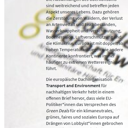
sind weitreichend und betreffen jeden
Aspekt unseres Lebens. Dazu gehören
die Zerstörung von Wäldern, der Verlust
an Artenvielfalt und Fischbeständen,
Wasserknappheit und -verschmutzung,
Bodenerosion, Luftverschmutzung und
die Klimakrise. Europa ist mit doppelt so
hohen Temperaturanstiegen wie andere
Kontinente konfrontiert, was immer
häufiger zu extremen Wetterereignissen
führt.
Die europäische Dachorganisation
Transport and Environment
für
nachhaltigen Verkehr hebt in einem
offenen Brief hervor, dass viele EU-
Politiker*innen das Versprechen des
Green Deals
für ein klimaneutrales,
grünes, faires und soziales Europa auf
Drängen von Lobbyist*innen gebrochen