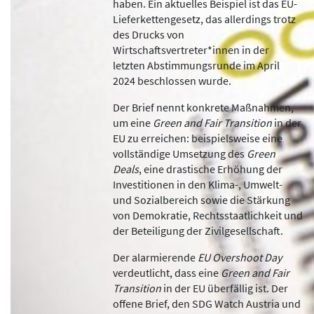
haben. Ein aktuelles Beispiel ist das EU-
Lieferkettengesetz, das allerdings trotz
des Drucks von
Wirtschaftsvertreter*innen in der
letzten Abstimmungsrunde im April
2024 beschlossen wurde.
Der Brief nennt konkrete Maßnahmen,
um eine
Green and Fair Transition
in der
EU zu erreichen: beispielsweise eine
vollständige Umsetzung des
Green
Deals
, eine drastische Erhöhung der
Investitionen in den Klima-, Umwelt-
und Sozialbereich sowie die Stärkung
von Demokratie, Rechtsstaatlichkeit und
der Beteiligung der Zivilgesellschaft.
Der alarmierende
EU Overshoot Day
verdeutlicht, dass eine
Green and Fair
Transition
in der EU überfällig ist. Der
offene Brief, den SDG Watch Austria und