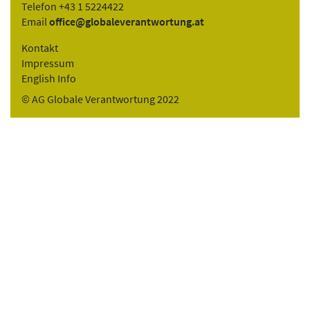
Telefon +43 1 5224422
Email
office@globaleverantwortung.at
Kontakt
Impressum
English Info
© AG Globale Verantwortung 2022