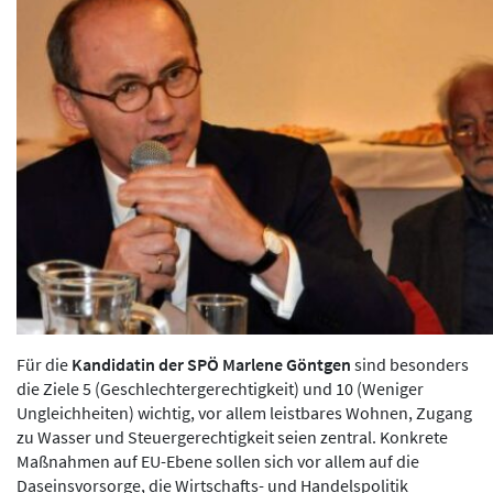
Für die
Kandidatin der SPÖ Marlene Göntgen
sind besonders
die Ziele 5 (Geschlechtergerechtigkeit) und 10 (Weniger
Ungleichheiten) wichtig, vor allem leistbares Wohnen, Zugang
zu Wasser und Steuergerechtigkeit seien zentral. Konkrete
Maßnahmen auf EU-Ebene sollen sich vor allem auf die
Daseinsvorsorge, die Wirtschafts- und Handelspolitik