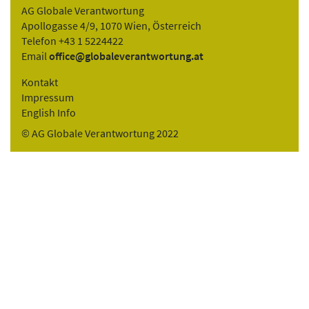
AG Globale Verantwortung
Apollogasse 4/9, 1070 Wien, Österreich
Telefon +43 1 5224422
Email
office@globaleverantwortung.at
Kontakt
Impressum
English Info
© AG Globale Verantwortung 2022