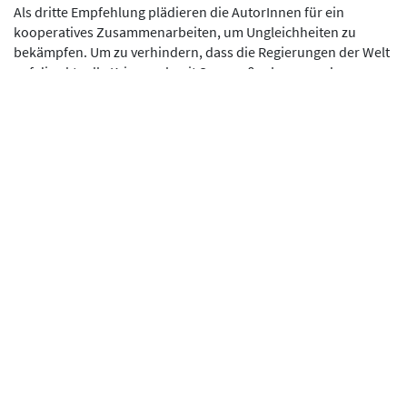
Als dritte Empfehlung plädieren die AutorInnen für ein
kooperatives Zusammenarbeiten, um Ungleichheiten zu
bekämpfen. Um zu verhindern, dass die Regierungen der Welt
auf die aktuelle Krise auch mit Sparmaßnahmen und
Kürzungen im öffentlichen Dienst reagieren, wie nach der
Finanzkrise 2008, muss die internationale Gemeinschaft ihre
Solidarität stärken. Es benötigt eine umfangreiche
Neuausrichtung und Umstrukturierung des Internationalen
Währungsfonds (IWF) und seiner Instrumente. Schuldenstopp
und Schuldenerlass und die Einführung einer Art
Solidaritätssteuer auf Vermögen und Einkommen, von denen
ein Teil der Erlöse an Länder mit niedrigerem Einkommen
geht, werden von dem Bericht als konkrete Vorschläge zur
Krisenbekämpfung vorgebracht.
Link
Bericht
(ge)