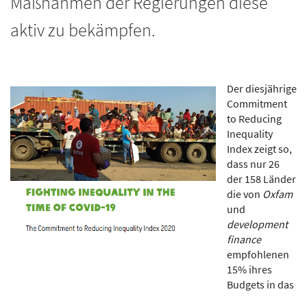
Maßnahmen der Regierungen diese
aktiv zu bekämpfen.
Der diesjährige
Commitment
to Reducing
Inequality
Index zeigt so,
dass nur 26
der 158 Länder
die von
Oxfam
und
development
finance
empfohlenen
15% ihres
Budgets in das