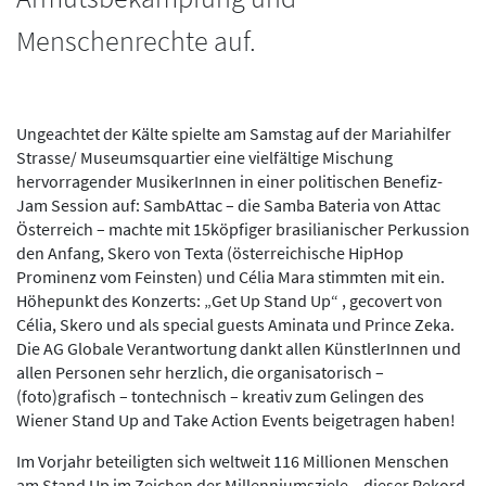
Menschenrechte auf.
Ungeachtet der Kälte spielte am Samstag auf der Mariahilfer
Strasse/ Museumsquartier eine vielfältige Mischung
hervorragender MusikerInnen in einer politischen Benefiz-
Jam Session auf: SambAttac – die Samba Bateria von Attac
Österreich – machte mit 15köpfiger brasilianischer Perkussion
den Anfang, Skero von Texta (österreichische HipHop
Prominenz vom Feinsten) und Célia Mara stimmten mit ein.
Höhepunkt des Konzerts: „Get Up Stand Up“ , gecovert von
Célia, Skero und als special guests Aminata und Prince Zeka.
Die AG Globale Verantwortung dankt allen KünstlerInnen und
allen Personen sehr herzlich, die organisatorisch –
(foto)grafisch – tontechnisch – kreativ zum Gelingen des
Wiener Stand Up and Take Action Events beigetragen haben!
Im Vorjahr beteiligten sich weltweit 116 Millionen Menschen
am Stand Up im Zeichen der Millenniumsziele – dieser Rekord