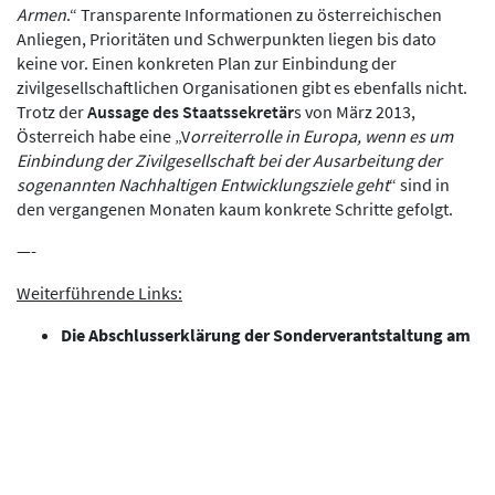
Armen
.“ Transparente Informationen zu österreichischen
Anliegen, Prioritäten und Schwerpunkten liegen bis dato
keine vor. Einen konkreten Plan zur Einbindung der
zivilgesellschaftlichen Organisationen gibt es ebenfalls nicht.
Trotz der
Aussage des Staatssekretär
s von März 2013,
Österreich habe eine „V
orreiterrolle in Europa, wenn es um
Einbindung der Zivilgesellschaft bei der Ausarbeitung der
sogenannten Nachhaltigen Entwicklungsziele geht
“ sind in
den vergangenen Monaten kaum konkrete Schritte gefolgt.
—-
Weiterführende Links:
Die Abschlusserklärung der Sonderverantstaltung am
25.September
Die Reaktion von Beyond-2015
Eine Grafik zu den verschiedenen UN-Prozessen
(jm)