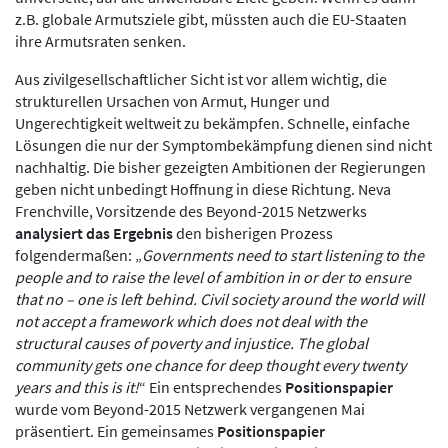
z.B. globale Armutsziele gibt, müssten auch die EU-Staaten
ihre Armutsraten senken.
Aus zivilgesellschaftlicher Sicht ist vor allem wichtig, die
strukturellen Ursachen von Armut, Hunger und
Ungerechtigkeit weltweit zu bekämpfen. Schnelle, einfache
Lösungen die nur der Symptombekämpfung dienen sind nicht
nachhaltig. Die bisher gezeigten Ambitionen der Regierungen
geben nicht unbedingt Hoffnung in diese Richtung. Neva
Frenchville, Vorsitzende des Beyond-2015 Netzwerks
analysiert das Ergebnis
den bisherigen Prozess
folgendermaßen: „
Governments need to start listening to the
people and to raise the level of ambition in or der to ensure
that no – one is left behind. Civil society around the world will
not accept a framework which does not deal with the
structural causes of poverty and injustice. The global
community gets one chance for deep thought every twenty
years and this is it!
“ Ein entsprechendes
Positionspapier
wurde vom Beyond-2015 Netzwerk vergangenen Mai
präsentiert. Ein gemeinsames
Positionspapier