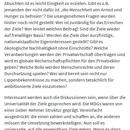
Absichten ist es leicht Einigkeit zu erzielen. Gibt es z.B.
jemanden der nicht dafür ist „die Menschheit von Armut und
Hunger zu befreien“? Die unangenehmen Fragen wurden
bisher noch nicht gestellt: Wer ist zuständig für das Erreichen
der Ziele? Wer leistet welchen Beitrag? Sind die Ziele wieder
auf freiwilliger Basis? Werden die Ziele über kurzfristige,
nationalstaatliche Eigeninteressen gestellt? Gibt es
ökologische Nachhaltigkeit ohne Einschnitte? Welche
Verantwortungen werden der Privatwirtschaft übertragen und
wird es globale Rechenschaftspflichten für den Privatsektor
geben? Welche Rolle werden Menschenrechte und deren
Durchsetzung spielen? Wer wird bereit sein nicht nur
Lippenbekenntnisse zu machen, sondern tatsächlich für
ambitionierte Ziele einzutreten?
Interessant werden auch die Diskussionen sein, wenn über die
Universalität der Ziele gesprochen wird. Die MDGs waren von
einer Geber-Nehmer Struktur geprägt. Vereinfacht
ausgedrückt: die einen zahlen und schaffen an, die anderen
müssen die Umsetzung bewerkstelligen. Nun soll es
universelle, auf alle anwendbare Ziele geben. Wenn es dann