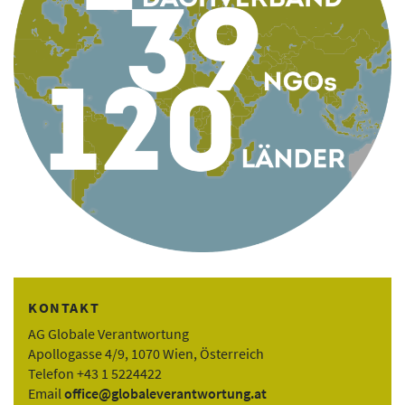
KONTAKT
AG Globale Verantwortung
Apollogasse 4/9, 1070 Wien, Österreich
Telefon +43 1 5224422
Email
office@globaleverantwortung.at