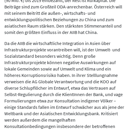
(90 Mio. €) bis 2019 einbezahlt, der Rest ist Rufkapital. Die
Beiträge sind zum Großteil ODA-anrechenbar. Österreich will
mit seinem Beitritt die außen-, wirtschafts- und
entwicklungspolitischen Beziehungen zu China und zum
asiatischen Raum stärken. Den stärksten Stimmenanteil und
somit den größten Einfluss in der AIIB hat China.
Da die AIIB die wirtschaftliche Integration in Asien über
Infrastrukturprojekte vorantreiben will, ist der Umwelt- und
Sozialstandard besonders wichtig. Denn große
Infrastrukturprojekte können negative Auswirkungen auf
lokale Gemeinden sowie auf Umwelt und Klima und ein
höheres Korruptionsrisiko haben. In ihrer Stelllungnahme
verweisen die AG Globale Verantwortung und die KOO auf
diverse Schlupflöcher im Entwurf, etwa das Vertrauen auf
Selbst-Regulierung durch die KlientInnen der Bank, und vage
Formulierungen etwa zur Konsultation indigener Völker –
einige Standards fallen im Entwurf schwächer aus als jene der
Weltbank und der Asiatischen Entwicklungsbank. Kritisiert
werden außerdem die mangelhaften
Konsultationbedingungen insbesondere der betroffenen