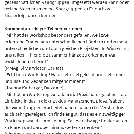
gesellschaftlichen Randgruppen umgesetzt werden kann oder
welche Mechanismen bei Spargruppen zu Erfolg bzw.
Misserfolg führen können.
Kommentare einiger TeilnehmerInnen:
„Mir hat der Workshop besonders gefallen, weil zwei
erfahrene Frauen aus unterschiedlichen Ländern und zu sehr
unterschiedlichen und doch gleichen Projekten ihr Wissen mit
uns teilten – hier die Zusammenhänge zu erkennen war
wirklich bereichernd.“
(MMAg. Silvia Wieser, Caritas)
„Echt toller Workshop! Habe sehr viel gelernt und viele neue
Impulse und Gedanken mitgenommen!“
(Joanna Kinberger, Diakonie)
„Mir hat am Workshop vor allem die Praxisnähe gefallen – die
Einblicke in das Projekt-Zyklus-Management. Die Aufgaben,
die wir in Gruppen erarbeitet haben, haben das Verständnis
auch sehr gesteigert. Ich finde es gut, dass es ein zweitägiger
Workshop war, da somit genug Zeit war etwaige Unklarheiten
zu klären und darüber hinaus weiter zu denken.“
(Simona Nastincova, Ludwig Boltzmann Institut)