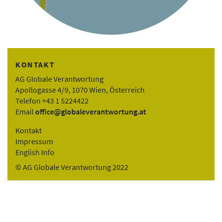
KONTAKT
AG Globale Verantwortung
Apollogasse 4/9, 1070 Wien, Österreich
Telefon +43 1 5224422
Email
office@globaleverantwortung.at
Kontakt
Impressum
English Info
© AG Globale Verantwortung 2022