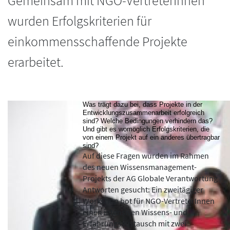
Gemeinsam mit NGO-VertreterInnen
wurden Erfolgskriterien für
einkommensschaffende Projekte
erarbeitet.
Was trägt dazu bei, dass Projekte in der
Entwicklungszusammenarbeit erfolgreich
sind? Welche Bedingungen verhindern das?
Und gibt es womöglich Erfolgskriterien, die
von einem Projekt auf ein anderes übertragbar
sind?
Auf diese Fragen wurden im Rahmen
des neuen Wissensmanagement-
Projekts der AG Globale Verantwortung
Antworten gesucht: Ein zweitägiger
Workshop bot für NGO-VertreterInnen
einen intensiven Wissens- und
Erfahrungsaustausch mit zwei