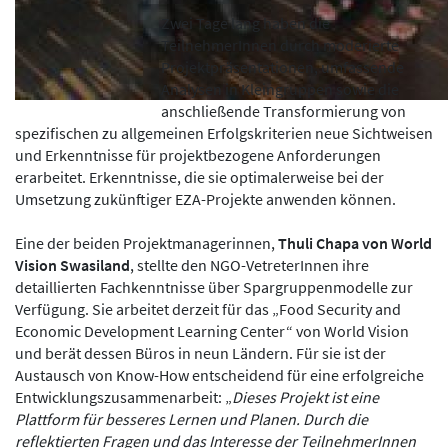
Zwei Tage lang haben die
TeilnehmerInnen durch moderierte
Projektpräsentationen, umfassende
Analysen in Kleingruppen sowie die
anschließende Transformierung von
spezifischen zu allgemeinen Erfolgskriterien neue Sichtweisen
und Erkenntnisse für projektbezogene Anforderungen
erarbeitet. Erkenntnisse, die sie optimalerweise bei der
Umsetzung zukünftiger EZA-Projekte anwenden können.
Eine der beiden Projektmanagerinnen,
Thuli Chapa von World
Vision Swasiland
, stellte den NGO-VetreterInnen ihre
detaillierten Fachkenntnisse über Spargruppenmodelle zur
Verfügung. Sie arbeitet derzeit für das „Food Security and
Economic Development Learning Center“ von World Vision
und berät dessen Büros in neun Ländern. Für sie ist der
Austausch von Know-How entscheidend für eine erfolgreiche
Entwicklungszusammenarbeit: „
Dieses Projekt ist eine
Plattform für besseres Lernen und Planen. Durch die
reflektierten Fragen und das Interesse der TeilnehmerInnen