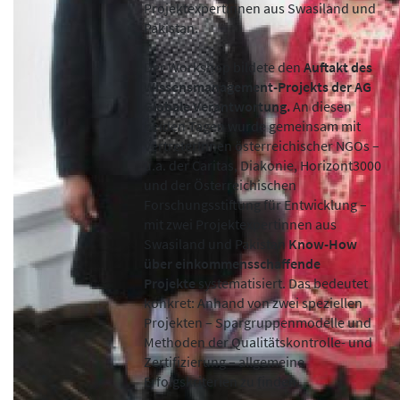
Projektexpertinnen aus Swasiland und
Pakistan.
Der Workshop bildete den
Auftakt des
Wissensmanagement-Projekts der AG
Globale Verantwortung.
An diesen
beiden Tagen wurde gemeinsam mit
VertreterInnen österreichischer NGOs –
u.a. der Caritas, Diakonie, Horizont3000
und der Österreichischen
Forschungsstiftung für Entwicklung –
mit zwei Projektexpertinnen aus
Swasiland und Pakistan
Know-How
über einkommensschaffende
Projekte
systematisiert. Das bedeutet
konkret: Anhand von zwei speziellen
Projekten – Spargruppenmodelle und
Methoden der Qualitätskontrolle- und
Zertifizierung – allgemeine
Erfolgskriterien zu finden.