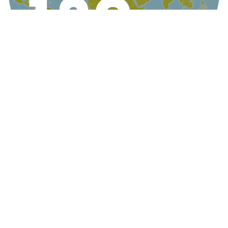
KONTAKT
AG Globale Verantwortung
Apollogasse 4/9, 1070 Wien, Österreich
Telefon +43 1 5224422
Email
office@globaleverantwortung.at
Kontakt
Impressum
English Info
© AG Globale Verantwortung 2022