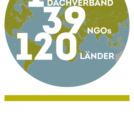
KONTAKT
AG Globale Verantwortung
Apollogasse 4/9, 1070 Wien, Österreich
Telefon +43 1 5224422
Email
office@globaleverantwortung.at