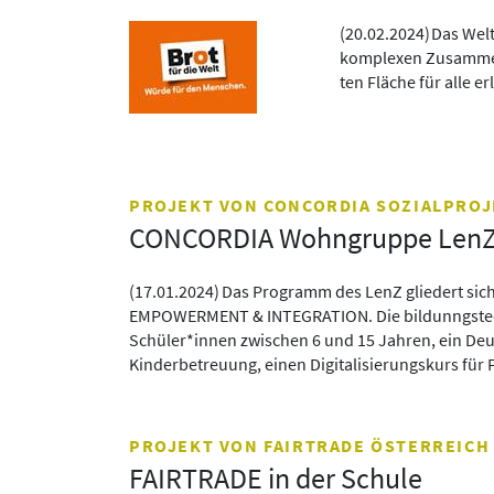
(
20.02.2024
)
Das WeltT
kom­ple­xen Zu­sam­men
ten Flä­che für alle er
PROJEKT VON CONCORDIA SOZIALPRO
CONCORDIA Wohngruppe LenZ
(
17.01.2024
)
Das Programm des LenZ gliedert sich
EMPOWERMENT & INTEGRATION. Die bildunngstech
Schüler*innen zwischen 6 und 15 Jahren, ein Deut
Kinderbetreuung, einen Digitalisierungskurs für
PROJEKT VON FAIRTRADE ÖSTERREICH
FAIRTRADE in der Schule