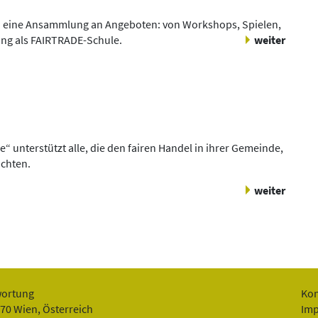
n eine Ansammlung an Angeboten: von Workshops, Spielen,
nung als FAIRTRADE-Schule.
weiter
nterstützt alle, die den fairen Handel in ihrer Gemeinde,
chten.
weiter
wortung
Kon
070 Wien, Österreich
Im