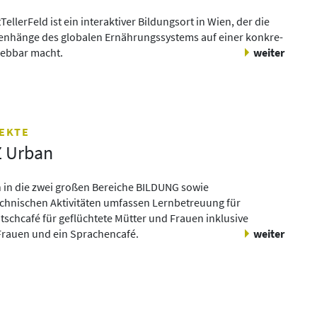
ellerFeld ist ein in­ter­ak­ti­ver Bil­dungs­ort in Wien, der die
­hän­ge des glo­ba­len Er­nähr­ungs­sys­tems auf einer kon­kre­
­leb­bar macht.
weiter
JEKTE
 Urban
 in die zwei großen Bereiche BILDUNG sowie
nischen Aktivitäten umfassen Lernbetreuung für
schcafé für geflüchtete Mütter und Frauen inklusive
 Frauen und ein Sprachencafé.
weiter