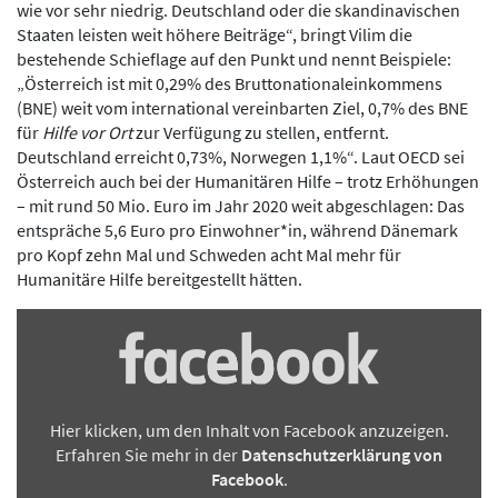
wie vor sehr niedrig. Deutschland oder die skandinavischen
Staaten leisten weit höhere Beiträge“, bringt Vilim die
bestehende Schieflage auf den Punkt und nennt Beispiele:
„Österreich ist mit 0,29% des Bruttonationaleinkommens
(BNE) weit vom international vereinbarten Ziel, 0,7% des BNE
für
Hilfe vor Ort
zur Verfügung zu stellen, entfernt.
Deutschland erreicht 0,73%, Norwegen 1,1%“. Laut OECD sei
Österreich auch bei der Humanitären Hilfe – trotz Erhöhungen
– mit rund 50 Mio. Euro im Jahr 2020 weit abgeschlagen: Das
entspräche 5,6 Euro pro Einwohner*in, während Dänemark
pro Kopf zehn Mal und Schweden acht Mal mehr für
Humanitäre Hilfe bereitgestellt hätten.
Inhalt
von
Facebook
anzeigen
Hier klicken, um den Inhalt von Facebook anzuzeigen.
Erfahren Sie mehr in der
Datenschutzerklärung von
Facebook
.