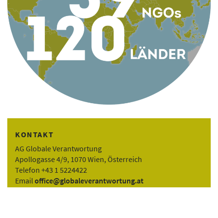
KONTAKT
AG Globale Verantwortung
Apollogasse 4/9, 1070 Wien, Österreich
Telefon +43 1 5224422
Email
office@globaleverantwortung.at
Kontakt
Impressum