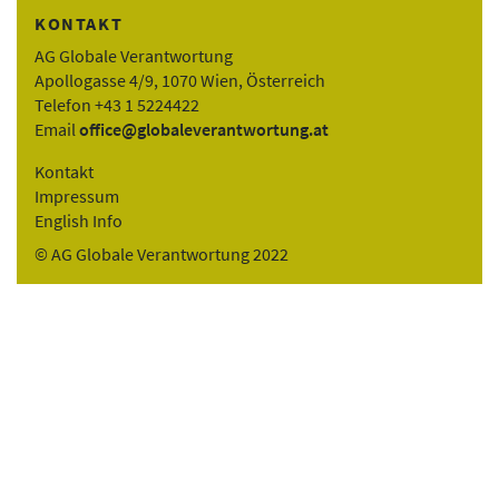
KONTAKT
AG Globale Verantwortung
Apollogasse 4/9, 1070 Wien, Österreich
Telefon +43 1 5224422
Email
office@globaleverantwortung.at
Kontakt
Impressum
English Info
© AG Globale Verantwortung 2022