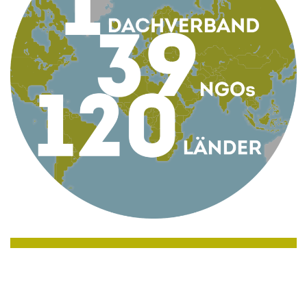
KONTAKT
AG Globale Verantwortung
Apollogasse 4/9, 1070 Wien, Österreich