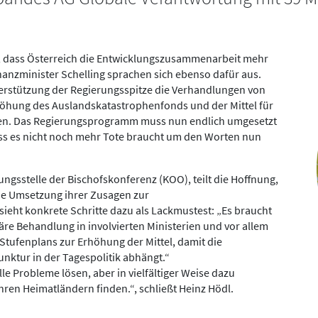
, dass Österreich die Entwicklungszusammenarbeit mehr
nanzminister Schelling sprachen sich ebenso dafür aus.
terstützung der Regierungsspitze die Verhandlungen von
rhöhung des Auslandskatastrophenfonds und der Mittel für
en. Das Regierungsprogramm muss nun endlich umgesetzt
dass es nicht noch mehr Tote braucht um den Worten nun
ngsstelle der Bischofskonferenz (KOO), teilt die Hoffnung,
die Umsetzung ihrer Zusagen zur
eht konkrete Schritte dazu als Lackmustest: „Es braucht
re Behandlung in involvierten Ministerien und vor allem
Stufenplans zur Erhöhung der Mittel, damit die
ktur in der Tagespolitik abhängt.“
 Probleme lösen, aber in vielfältiger Weise dazu
ren Heimatländern finden.“, schließt Heinz Hödl.