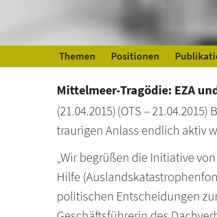
Themen
Positionen
Publikat
Mittelmeer-Tragödie: EZA un
(
21.04.2015
)
(OTS – 21.04.2015)
traurigen Anlass endlich aktiv 
„Wir begrüßen die Initiative vo
Hilfe (Auslandskatastrophenfond
politischen Entscheidungen zur
Geschäftsführerin des Dachver