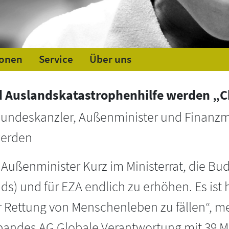
ionen
Service
Über uns
d Auslandskatastrophenhilfe werden „
 Bundeskanzler, Außenminister und Finanz
werden
n Außenminister Kurz im Ministerrat, die Bu
s) und für EZA endlich zu erhöhen. Es ist h
 Rettung von Menschenleben zu fällen“, mer
bandes AG Globale Verantwortung mit 39 Mi