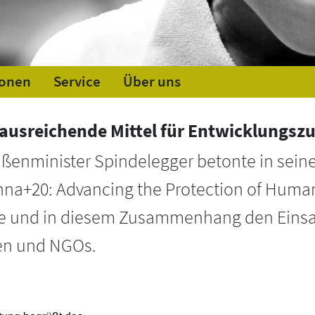
ionen
Service
Über uns
ausreichende Mittel für Entwicklungsz
ußenminister Spindelegger betonte in sein
nna+20: Advancing the Protection of Human
te und in diesem Zusammenhang den Einsa
en und NGOs.