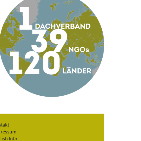
takt
pressum
lish Info