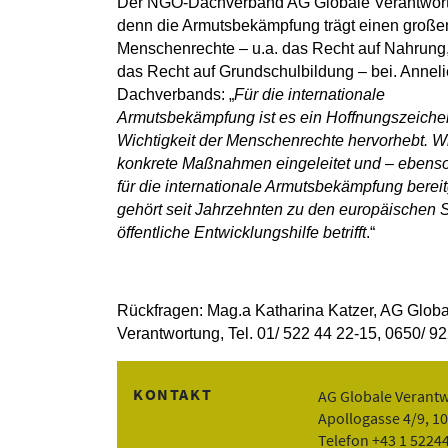
Der NGO-Dachverband AG Globale Verantwort
denn die Armutsbekämpfung trägt einen großen 
Menschenrechte – u.a. das Recht auf Nahrun
das Recht auf Grundschulbildung – bei. Anneli
Dachverbands: „
Für die internationale
Armutsbekämpfung ist es ein Hoffnungszeichen
Wichtigkeit der Menschenrechte hervorhebt. 
konkrete Maßnahmen eingeleitet und – ebenso l
für die internationale Armutsbekämpfung berei
gehört seit Jahrzehnten zu den europäischen S
öffentliche Entwicklungshilfe betrifft
.“
Rückfragen: Mag.a Katharina Katzer, AG Globa
Verantwortung, Tel. 01/ 522 44 22-15, 0650/ 9
KONTAKT
AG Globale Verant
Apollogasse 4/9, 1
Telefon +43 1 5224