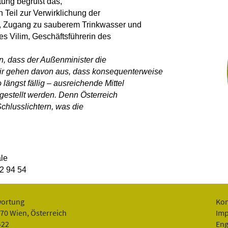
ung begrüßt das,
Teil zur Verwirklichung der
g, Zugang zu sauberem Trinkwasser und
es Vilim, Geschäftsführerin des
, dass der Außenminister die
Wir gehen davon aus, dass konsequenterweise
ängst fällig – ausreichende Mittel
tgestellt werden. Denn Österreich
chlusslichtern, was die
le
22 94 54
wortung
Kon
070 Wien, Österreich
Im
422
Eng