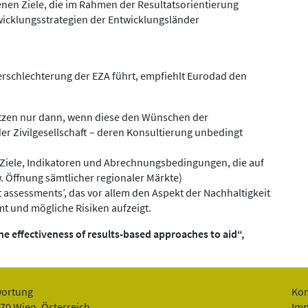
tenen Ziele, die im Rahmen der Resultatsorientierung
wicklungsstrategien der Entwicklungsländer
Verschlechterung der EZA führt, empfiehlt Eurodad den
tzen nur dann, wenn diese den Wünschen der
r Zivilgesellschaft – deren Konsultierung unbedingt
Ziele, Indikatoren und Abrechnungsbedingungen, die auf
 Öffnung sämtlicher regionaler Märkte)
t assessments’, das vor allem den Aspekt der Nachhaltigkeit
mt und mögliche Risiken aufzeigt.
he effectiveness of results-based approaches to aid“,
wortung
Kon
070 Wien, Österreich
Im