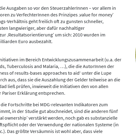
 die Ausgaben so vor den SteuerzahlerInnen – vor allem in
onoren zu VerfechterInnen des Prinzipes ‚value for money’
s-Verhältnis geht freilich oft zu gunsten schneller,
ten langwieriger, aber dafür nachhaltiger
zur ‚Resultatsorientierung’ um sich: 2010 wurden im
illiarden Euro ausbezahlt.
itiativen im Bereich Entwicklungszusammenarbeit (u.a. der
ds, Tuberculosis and Malaria, …), die die AutorInnen der
veness of results-bases approaches to aid‘ unter die Lupe
ch aus, dass sie die Auszahlung der Gelder teilweise an die
ad ließ prüfen, inwieweit die Initiativen den von allen
 Pariser Erklärung entsprechen.
 die Fortschritte bei MDG-relevanten Indikatoren zum
mmt, in der Studie gut abschneidet, sind die anderen fünf
cal ownership’ verstärkt werden, noch gab es substanzielle
tspflicht oder der Verwendung der nationalen Systeme (in
). Das größte Versäumnis ist wohl aber, dass viele