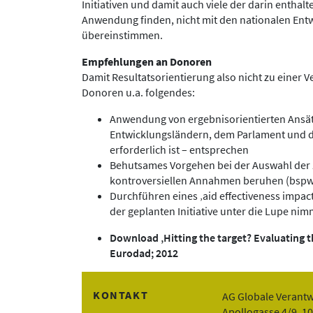
Initiativen und damit auch viele der darin enthal
Anwendung finden, nicht mit den nationalen Ent
übereinstimmen.
Empfehlungen an Donoren
Damit Resultatsorientierung also nicht zu einer 
Donoren u.a. folgendes:
Anwendung von ergebnisorientierten Ansä
Entwicklungsländern, dem Parlament und de
erforderlich ist – entsprechen
Behutsames Vorgehen bei der Auswahl der 
kontroversiellen Annahmen beruhen (bspw.
Durchführen eines ‚aid effectiveness impac
der geplanten Initiative unter die Lupe nim
Download ‚Hitting the target? Evaluating t
Eurodad; 2012
KONTAKT
AG Globale Verant
Apollogasse 4/9, 1