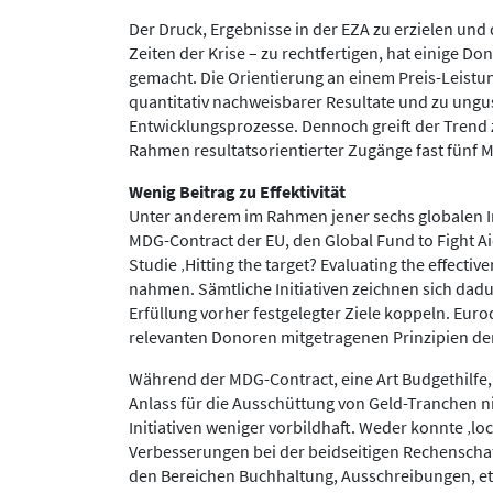
Der Druck, Ergebnisse in der EZA zu erzielen und
Zeiten der Krise – zu rechtfertigen, hat einige D
gemacht. Die Orientierung an einem Preis-Leistung
quantitativ nachweisbarer Resultate und zu ungus
Entwicklungsprozesse. Dennoch greift der Trend 
Rahmen resultatsorientierter Zugänge fast fünf M
Wenig Beitrag zu Effektivität
Unter anderem im Rahmen jener sechs globalen In
MDG-Contract der EU, den Global Fund to Fight Ai
Studie ‚Hitting the target? Evaluating the effecti
nahmen. Sämtliche Initiativen zeichnen sich dadur
Erfüllung vorher festgelegter Ziele koppeln. Eurod
relevanten Donoren mitgetragenen Prinzipien der
Während der MDG-Contract, eine Art Budgethilfe,
Anlass für die Ausschüttung von Geld-Tranchen ni
Initiativen weniger vorbildhaft. Weder konnte ‚lo
Verbesserungen bei der beidseitigen Rechenschaf
den Bereichen Buchhaltung, Ausschreibungen, etc.