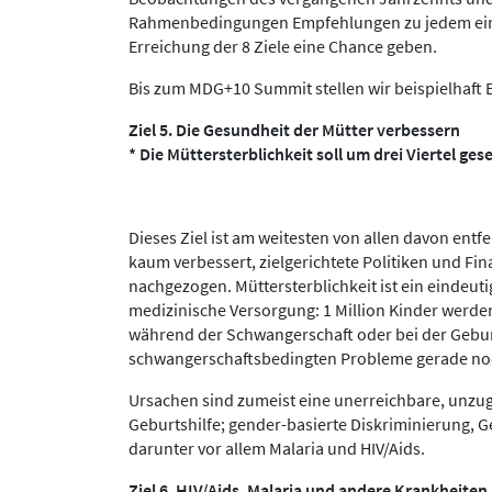
Rahmenbedingungen Empfehlungen zu jedem einze
Erreichung der 8 Ziele eine Chance geben.
Bis zum MDG+10 Summit stellen wir beispielhaf
Ziel 5. Die Gesundheit der Mütter verbessern
* Die Müttersterblichkeit soll um drei Viertel ge
Dieses Ziel ist am weitesten von allen davon entfe
kaum verbessert, zielgerichtete Politiken und Fi
nachgezogen. Müttersterblichkeit ist ein eindeuti
medizinische Versorgung: 1 Million Kinder werden
während der Schwangerschaft oder bei der Geburt
schwangerschaftsbedingten Probleme gerade no
Ursachen sind zumeist eine unerreichbare, unzugä
Geburtshilfe; gender-basierte Diskriminierung, 
darunter vor allem Malaria und HIV/Aids.
Ziel 6. HIV/Aids, Malaria und andere Krankheite