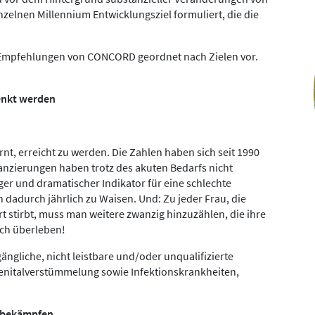
lnen Millennium Entwicklungsziel formuliert, die die
t Empfehlungen von CONCORD geordnet nach Zielen vor.
senkt werden
rnt, erreicht zu werden. Die Zahlen haben sich seit 1990
nanzierungen haben trotz des akuten Bedarfs nicht
ger und dramatischer Indikator für eine schlechte
 dadurch jährlich zu Waisen. Und: Zu jeder Frau, die
 stirbt, muss man weitere zwanzig hinzuzählen, die ihre
ch überleben!
ngliche, nicht leistbare und/oder unqualifizierte
Genitalverstümmelung sowie Infektionskrankheiten,
n bekämpfen