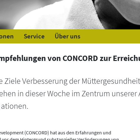
ionen
Service
Über uns
pfehlungen von CONCORD zur Erreichun
Die Ziele Verbesserung der Müttergesundhe
tehen in dieser Woche im Zentrum unserer A
Nationen.
 development (CONCORD) hat aus den Erfahrungen und
vor dem Hintergrund substanzieller Veränderungen von