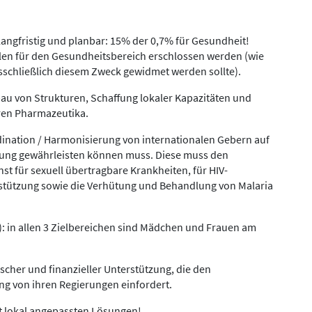
angfristig und planbar: 15% der 0,7% für Gesundheit!
len für den Gesundheitsbereich erschlossen werden (wie
usschließlich diesem Zweck gewidmet werden sollte).
u von Strukturen, Schaffung lokaler Kapazitäten und
ren Pharmazeutika.
ination / Harmonisierung von internationalen Gebern auf
gung gewährleisten können muss. Diese muss den
 für sexuell übertragbare Krankheiten, für HIV-
stützung sowie die Verhütung und Behandlung von Malaria
u): in allen 3 Zielbereichen sind Mädchen und Frauen am
ischer und finanzieller Unterstützung, die den
g von ihren Regierungen einfordert.
 lokal angepassten Lösungen!