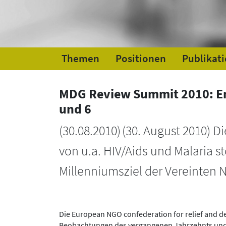
Themen
Positionen
Publikat
MDG Review Summit 2010: Em
und 6
(
30.08.2010
)
(30. August 2010) 
von u.a. HIV/Aids und Malaria s
Millenniumsziel der Vereinten 
Die European NGO confederation for relief and
Beobachtungen des vergangenen Jahrzehnts und 