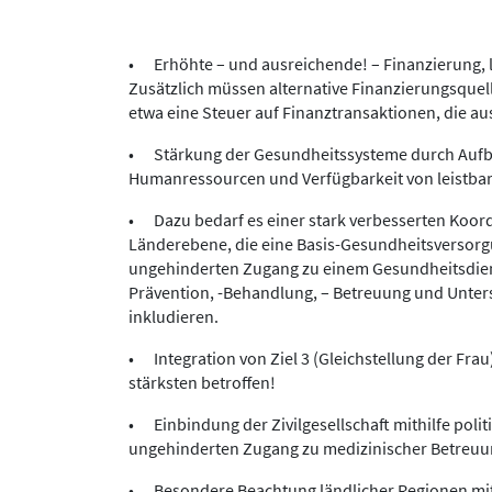
• Erhöhte – und ausreichende! – Finanzierung, l
Zusätzlich müssen alternative Finanzierungsquel
etwa eine Steuer auf Finanztransaktionen, die a
• Stärkung der Gesundheitssysteme durch Aufba
Humanressourcen und Verfügbarkeit von leistba
• Dazu bedarf es einer stark verbesserten Koord
Länderebene, die eine Basis-Gesundheitsversor
ungehinderten Zugang zu einem Gesundheitsdienst
Prävention, -Behandlung, – Betreuung und Unter
inkludieren.
• Integration von Ziel 3 (Gleichstellung der Fra
stärksten betroffen!
• Einbindung der Zivilgesellschaft mithilfe polit
ungehinderten Zugang zu medizinischer Betreuun
• Besondere Beachtung ländlicher Regionen mit