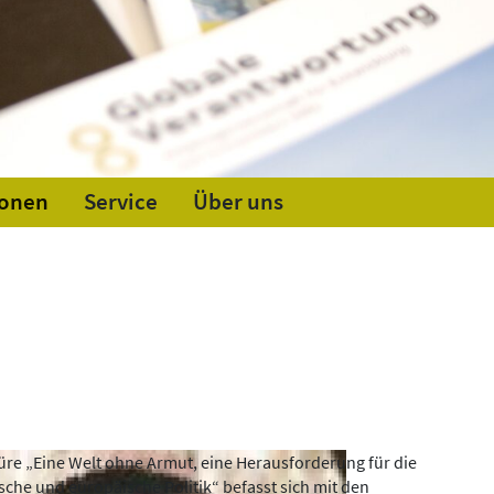
ionen
Service
Über uns
üre „Eine Welt ohne Armut, eine Herausforderung für die
sche und europäische Politik“ befasst sich mit den