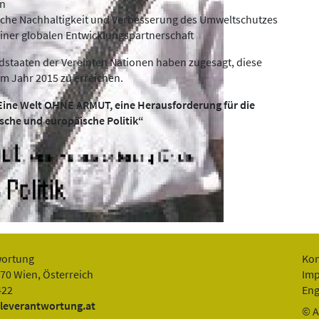
en
sche Nachhaltigkeit und Verbesserung des Umweltschutzes
einer globalen Entwicklungspartnerschaft
iedstaaten der Vereinten Nationen haben zugesagt, diese
um Jahr 2015 zu erreichen.
Eine Welt OHNE ARMUT, eine Herausforderung für die
ische und europäische Politik“
wortung
Kon
070 Wien, Österreich
Im
422
Eng
leverantwortung.at
© A