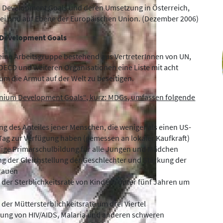
 Development Goals und deren Umsetzung in Österreich,
ei und auf Ebene der Europäischen Union. (Dezember 2006)
 Development Goals
 eine Arbeitsgruppe bestehend aus VertreterInnen von UN,
OECD und weiteren Organisationen eine Liste mit acht
 um die Armut auf der Welt zu beseitigen.
nnium Development Goals“, kurz: MDGs, umfassen folgende
ng des Anteiles jener Menschen, die weniger als einen US-
 Tag zur Verfügung haben (gemessen an lokaler Kaufkraft)
ndige Primarschulbildung für alle Jungen und Mädchen
ng der Gleichstellung der Geschlechter und Stärkung der
Frauen
 der Sterblichkeitsrate von Kindern unter fünf Jahren um
l
der Müttersterblichkeitsrate um drei Viertel
ung von HIV/AIDS, Malaria und anderen schweren