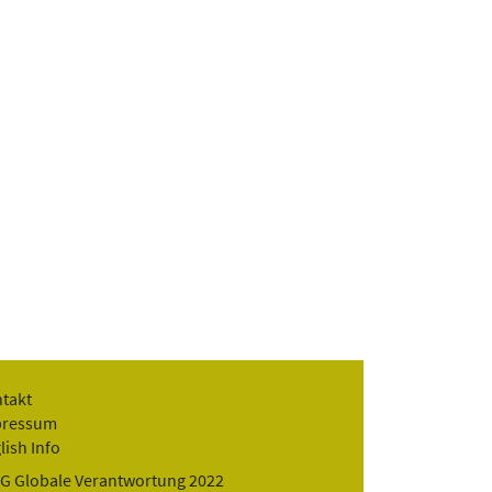
takt
pressum
lish Info
G Globale Verantwortung 2022