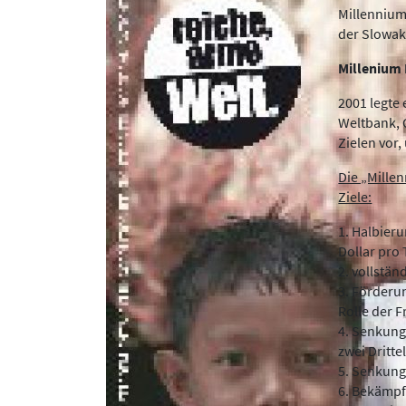
Millennium
der Slowak
Millenium
2001 legte
Weltbank, 
Zielen vor,
Die „Mille
Ziele:
1. Halbieru
Dollar pro
2. vollstä
3. Förderu
Rolle der 
4. Senkung
zwei Dritte
5. Senkung 
6. Bekämpf