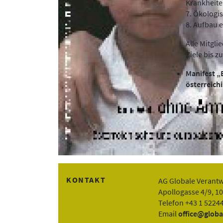
Krankheit
7. Ökologi
8. Aufbau 
Alle Mitgl
Ziele bis z
Manifest „
österreich
KONTAKT
AG Globale Verant
Apollogasse 4/9, 1
Telefon +43 1 5224
Email
office@globa