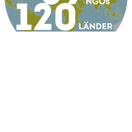
KONTAKT
AG Globale Verantwortung
Apollogasse 4/9, 1070 Wien, Österreich
Telefon +43 1 5224422
Email
office@globaleverantwortung.at
Kontakt
Impressum
English Info