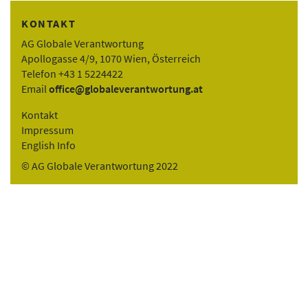
KONTAKT
AG Globale Verantwortung
Apollogasse 4/9, 1070 Wien, Österreich
Telefon +43 1 5224422
Email
office@globaleverantwortung.at
Kontakt
Impressum
English Info
© AG Globale Verantwortung 2022