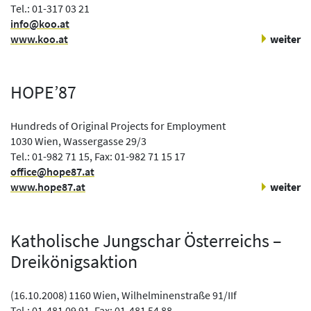
Tel.: 01-317 03 21
info@koo.at
www.koo.at
weiter
HOPE’87
Hundreds of Original Projects for Employment
1030 Wien, Wassergasse 29/3
Tel.: 01-982 71 15, Fax: 01-982 71 15 17
office@hope87.at
www.hope87.at
weiter
Katholische Jungschar Österreichs –
Dreikönigsaktion
(
16.10.2008
)
1160 Wien, Wilhelminenstraße 91/IIf
Tel.: 01-481 09 91, Fax: 01-481 54 88