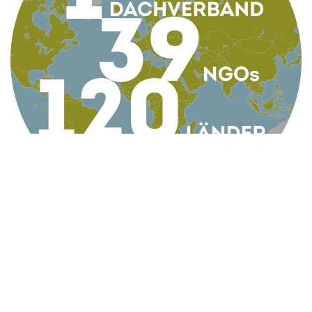
KONTAKT
AG Globale Verantwortung
Apollogasse 4/9, 1070 Wien, Österreich
Telefon +43 1 5224422