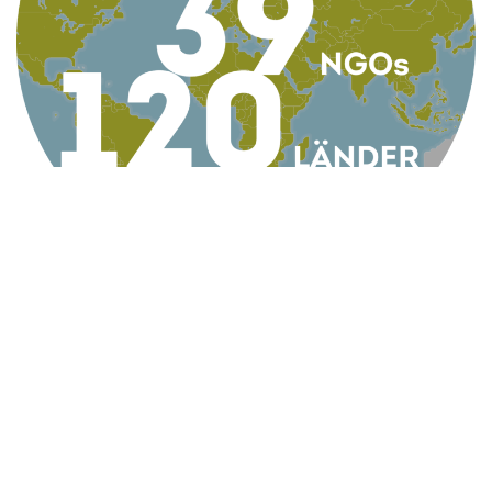
KONTAKT
AG Globale Verantwortung
Apollogasse 4/9, 1070 Wien, Österreich
Telefon +43 1 5224422
Email
office@globaleverantwortung.at
Kontakt