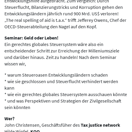
Entwicklungshilfe aufgebracht. Zum Vergleich: Durch
Steuerflucht, Bilanzierungstricks und Korruption gehen den
Entwicklungsländern jährlich rund 900 Mrd. US$ verloren!
„The real spelling of aid is t.a.x.“ trifft Jefferey Owens, Chef der
OECD-Steuerabteilung den Nagel auf den Kopf.
Seminar: Geld oder Leben!
Ein gerechtes globales Steuersystem wäre also ein
entscheidender Schritt zur Erreichung der Milleniumsziele
und darüber hinaus. Zeit zu handeln! Nach dem Seminar
wissen wir,
* warum Steueroasen Entwicklungsländern schaden
* wie sie geschlossen und Steuerflucht verhindert werden
kann
* wie ein gerechtes globales Steuersystem ausschauen könnte
* und was Perspektiven und Strategien der Zivilgesellschaft
sein könnten
Wer?
John Christensen, Geschäftsfüher des
Tax justice network
Hilde Wipfel,
KOO