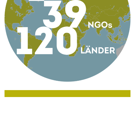
KONTAKT
AG Globale Verantwortung
Apollogasse 4/9, 1070 Wien, Österreich
Telefon +43 1 5224422
Email
office@globaleverantwortung.at