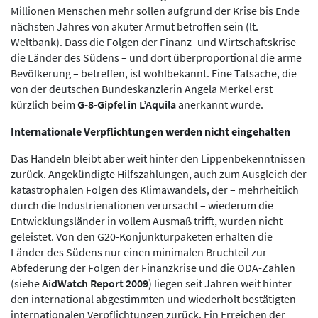
Millionen Menschen mehr sollen aufgrund der Krise bis Ende
nächsten Jahres von akuter Armut betroffen sein (lt.
Weltbank). Dass die Folgen der Finanz- und Wirtschaftskrise
die Länder des Südens – und dort überproportional die arme
Bevölkerung – betreffen, ist wohlbekannt. Eine Tatsache, die
von der deutschen Bundeskanzlerin Angela Merkel erst
kürzlich beim
G-8-Gipfel in L’Aquila
anerkannt wurde.
Internationale Verpflichtungen werden nicht eingehalten
Das Handeln bleibt aber weit hinter den Lippenbekenntnissen
zurück. Angekündigte Hilfszahlungen, auch zum Ausgleich der
katastrophalen Folgen des Klimawandels, der – mehrheitlich
durch die Industrienationen verursacht – wiederum die
Entwicklungsländer in vollem Ausmaß trifft, wurden nicht
geleistet. Von den G20-Konjunkturpaketen erhalten die
Länder des Südens nur einen minimalen Bruchteil zur
Abfederung der Folgen der Finanzkrise und die ODA-Zahlen
(siehe
AidWatch Report 2009
) liegen seit Jahren weit hinter
den international abgestimmten und wiederholt bestätigten
internationalen Verpflichtungen zurück. Ein Erreichen der