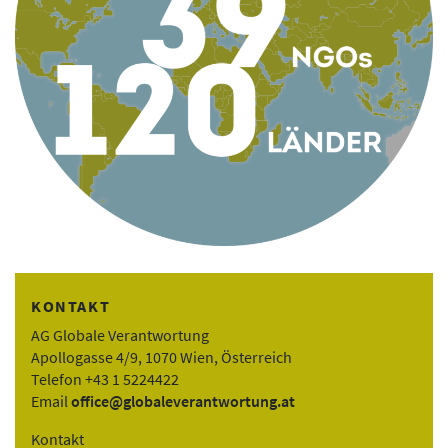
KONTAKT
AG Globale Verantwortung
Apollogasse 4/9, 1070 Wien, Österreich
Telefon +43 1 5224422
Email
office@globaleverantwortung.at
Kontakt