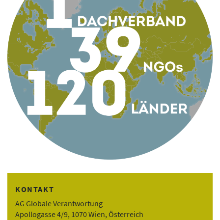
KONTAKT
AG Globale Verantwortung
Apollogasse 4/9, 1070 Wien, Österreich