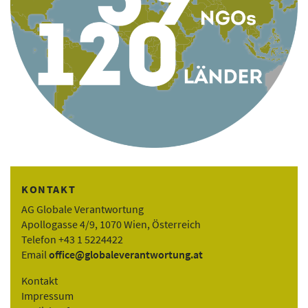
KONTAKT
AG Globale Verantwortung
Apollogasse 4/9, 1070 Wien, Österreich
Telefon +43 1 5224422
Email
office@globaleverantwortung.at
Kontakt
Impressum