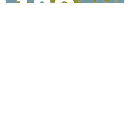
KONTAKT
AG Globale Verantwortung
Apollogasse 4/9, 1070 Wien, Österreich
Telefon +43 1 5224422
Email
office@globaleverantwortung.at
Kontakt
Impressum
English Info
© AG Globale Verantwortung 2022