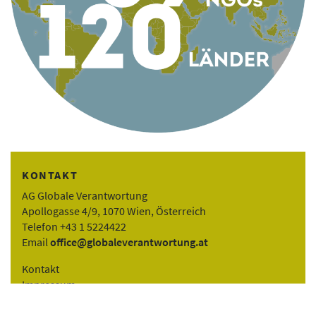
KONTAKT
AG Globale Verantwortung
Apollogasse 4/9, 1070 Wien, Österreich
Telefon +43 1 5224422
Email
office@globaleverantwortung.at
Kontakt
Impressum
English Info