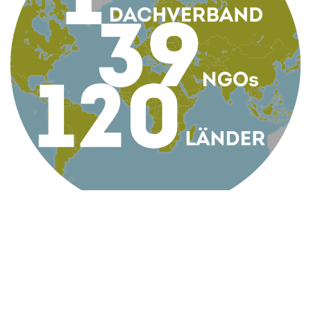
KONTAKT
AG Globale Verantwortung
Apollogasse 4/9, 1070 Wien, Österreich
Telefon +43 1 5224422