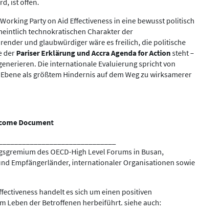
d, ist offen.
orking Party on Aid Effectiveness in eine bewusst politisch
eintlich technokratischen Charakter der
ender und glaubwürdiger wäre es freilich, die politische
e der
Pariser Erklärung und Accra Agenda for Action
steht –
generieren. Die internationale Evaluierung spricht von
r Ebene als größtem Hindernis auf dem Weg zu wirksamerer
utcome Documen
t
______________________________
ungsgremium des OECD-High Level Forums in Busan,
und Empfängerländer, internationaler Organisationen sowie
fectiveness handelt es sich um einen positiven
 Leben der Betroffenen herbeiführt. siehe auch: