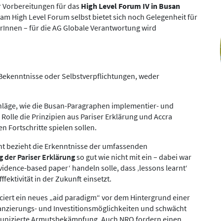
er Vorbereitungen für das
High Level Forum IV in Busan
m High Level Forum selbst bietet sich noch Gelegenheit für
rInnen – für die AG Globale Verantwortung wird
 Bekenntnisse oder Selbstverpflichtungen, weder
schläge, wie die Busan-Paragraphen implementier- und
olle die Prinzipien aus Pariser Erklärung und Accra
n Fortschritte spielen sollen.
 bezieht die Erkenntnisse der umfassenden
 der Pariser Erklärung
so gut wie nicht mit ein – dabei war
evidence-based paper‘ handeln solle, dass ‚lessons learnt‘
fektivität in der Zukunft einsetzt.
ciert ein neues „aid paradigm“ vor dem Hintergrund einer
anzierungs- und Investitionsmöglichkeiten und schwächt
munizierte Armutsbekämpfung. Auch NRO fordern einen