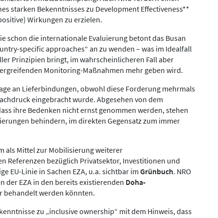
nes starken Bekenntnisses zu Development Effectiveness**
positive) Wirkungen zu erzielen.
e schon die internationale Evaluierung betont das Busan
try-specific approaches“ an zu wenden – was im Idealfall
er Prinzipien bringt, im wahrscheinlicheren Fall aber
 übergreifenden Monitoring-Maßnahmen mehr geben wird.
sage an Lieferbindungen, obwohl diese Forderung mehrmals
 Nachdruck eingebracht wurde. Abgesehen von dem
 dass ihre Bedenken nicht ernst genommen werden, stehen
egierungen behindern, im direkten Gegensatz zum immer
m als Mittel zur Mobilisierung weiterer
en Referenzen bezüglich Privatsektor, Investitionen und
ge EU-Linie in Sachen EZA, u.a. sichtbar im
Grünbuch
. NRO
n der EZA in den bereits existierenden
Doha-
r behandelt werden könnten.
enntnisse zu „inclusive ownership“ mit dem Hinweis, dass