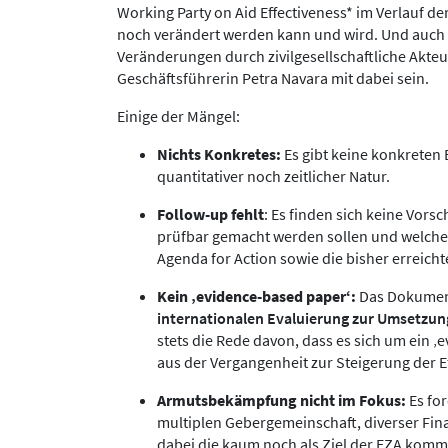
Working Party on Aid Effectiveness* im Verlauf d
noch verändert werden kann und wird. Und auch a
Veränderungen durch zivilgesellschaftliche Akteu
Geschäftsführerin Petra Navara mit dabei sein.
Einige der Mängel:
Nichts Konkretes:
Es gibt keine konkreten
quantitativer noch zeitlicher Natur.
Follow-up fehlt
: Es finden sich keine Vor
prüfbar gemacht werden sollen und welche R
Agenda for Action sowie die bisher erreichte
Kein ‚evidence-based paper‘:
Das Dokument
internationalen Evaluierung zur Umsetzung
stets die Rede davon, dass es sich um ein ‚
aus der Vergangenheit zur Steigerung der Eff
Armutsbekämpfung nicht im Fokus:
Es for
multiplen Gebergemeinschaft, diverser Fin
dabei die kaum noch als Ziel der EZA kom