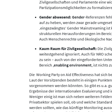
Zivilgesellschaften und Parlamente eine wic
Partizipationsmöglichkeiten zu formalisier
Gender abwesend:
Gender
-Referenzen feh
auf zu heben, werden zwar gerade umgesetz
‚eingezwängtes‘ Gender Mainstreaming ist k
strukturellen Herausforderungen im Bereic
Auch Menschenrechte und ökologische Nac
Kaum Raum für Zivilgesellschaft:
Die Zivi
weitestgehend ignoriert. Auch für NRO sche
zu sein – auch von der eingeforderten Unte
Bereich
‚enabling environment
‚
ist nichts z
Die Working Party on Aid Effectiveness hat sich 
Laut der Vorsitzenden besteht in einigen Punkte
vorgenommen werden könnten. So gibt es u.a. gu
Ergebnisse der internationalen Evaluierung und i
Weniger einig ist man sich neben weiteren Felde
Privatsektor spielen soll, ob und welche Standar
werden sollten, wie das künftige Monitoring aus