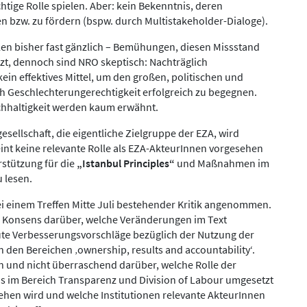
htige Rolle spielen. Aber: kein Bekenntnis, deren
en bzw. zu fördern (bspw. durch Multistakeholder-Dialoge).
len bisher fast gänzlich – Bemühungen, diesen Missstand
t, dennoch sind NRO skeptisch: Nachträglich
ein effektives Mittel, um den großen, politischen und
h Geschlechterungerechtigkeit erfolgreich zu begegnen.
hhaltigkeit werden kaum erwähnt.
lgesellschaft, die eigentliche Zielgruppe der EZA, wird
int keine relevante Rolle als EZA-AkteurInnen vorgesehen
rstützung für die
„Istanbul Principles“
und Maßnahmen im
u lesen.
bei einem Treffen Mitte Juli bestehender Kritik angenommen.
n Konsens darüber, welche Veränderungen im Text
te Verbesserungsvorschläge bezüglich der Nutzung der
n den Bereichen ‚ownership, results and accountability‘.
rn und nicht überraschend darüber, welche Rolle der
ds im Bereich Transparenz und Division of Labour umgesetzt
sehen wird und welche Institutionen relevante AkteurInnen