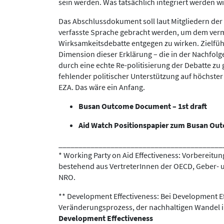
sein werden. Was tatsächlich integriert werden wir
Das Abschlussdokument soll laut Mitgliedern der W
verfasste Sprache gebracht werden, um dem verm
Wirksamkeitsdebatte entgegen zu wirken. Zielführ
Dimension dieser Erklärung – die in der Nachfolg
durch eine echte Re-politisierung der Debatte zu 
fehlender politischer Unterstützung auf höchste
EZA. Das wäre ein Anfang.
Busan Outcome Document – 1st draft
Aid Watch Positionspapier zum Busan O
_________________________________________
* Working Party on Aid Effectiveness: Vorbereit
bestehend aus VertreterInnen der OECD, Geber- 
NRO.
** Development Effectiveness: Bei Development Ef
Veränderungsprozess, der nachhaltigen Wandel im
Development Effectiveness