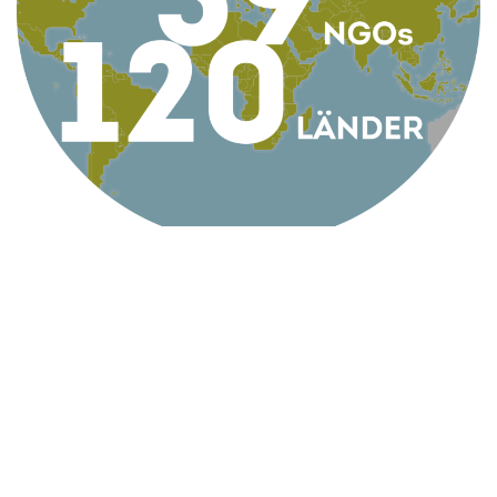
KONTAKT
AG Globale Verantwortung
Apollogasse 4/9, 1070 Wien, Österreich
Telefon +43 1 5224422
Email
office@globaleverantwortung.at
Kontakt
Impressum