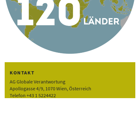
KONTAKT
AG Globale Verantwortung
Apollogasse 4/9, 1070 Wien, Österreich
Telefon +43 1 5224422
Email
office@globaleverantwortung.at
Kontakt
Impressum
English Info
© AG Globale Verantwortung 2022