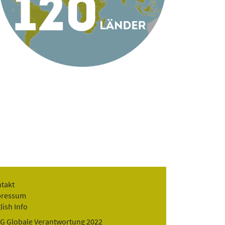
takt
pressum
lish Info
G Globale Verantwortung 2022