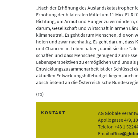
„Nach der Erhöhung des Auslandskatastrophenfo
Erhöhung der bilateralen Mittel um 11 Mio. EUR für
Richtung, um Armut und Hunger zu vermindern, de
darum, Gesellschaft und Wirtschaft in armen Lände
klimaneutral. Es geht darum Menschen, die von w
holen und zwar nachhaltig. Es geht darum, dass 
und Chancen im Leben haben, damit sie ihre Talen
schaffen und dass Menschen genügend zum Essen
Lebensperspektiven zu ermöglichen und uns als g
Entwicklungszusammenarbeit ist der Schlüssel da
aktuellen Entwicklungshilfebudget liegen, auch 
abschließend an die Österreichische Bundesregi
(rb)
KONTAKT
AG Globale Verant
Apollogasse 4/9, 1
Telefon +43 1 5224
Email
office@globa