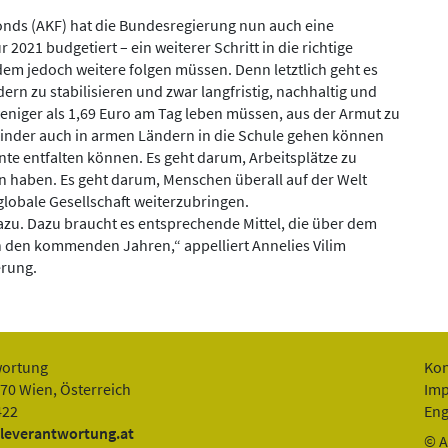
nds (AKF) hat die Bundesregierung nun auch eine
 2021 budgetiert – ein weiterer Schritt in die richtige
m jedoch weitere folgen müssen. Denn letztlich geht es
rn zu stabilisieren und zwar langfristig, nachhaltig und
eniger als 1,69 Euro am Tag leben müssen, aus der Armut zu
Kinder auch in armen Ländern in die Schule gehen können
te entfalten können. Es geht darum, Arbeitsplätze zu
 haben. Es geht darum, Menschen überall auf der Welt
lobale Gesellschaft weiterzubringen.
zu. Dazu braucht es entsprechende Mittel, die über dem
in den kommenden Jahren,“ appelliert Annelies Vilim
erung.
wortung
Kon
070 Wien, Österreich
Im
422
Eng
leverantwortung.at
© A