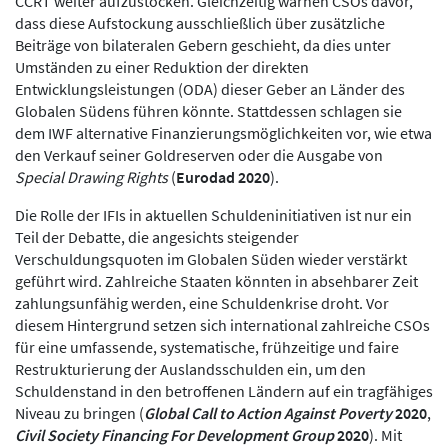
CCRT weiter aufzustocken. Gleichzeitig warnen CSOs davor,
dass diese Aufstockung ausschließlich über zusätzliche
Beiträge von bilateralen Gebern geschieht, da dies unter
Umständen zu einer Reduktion der direkten
Entwicklungsleistungen (ODA) dieser Geber an Länder des
Globalen Südens führen könnte. Stattdessen schlagen sie
dem IWF alternative Finanzierungsmöglichkeiten vor, wie etwa
den Verkauf seiner Goldreserven oder die Ausgabe von
Special Drawing Rights
(
Eurodad 2020
).
Die Rolle der IFIs in aktuellen Schuldeninitiativen ist nur ein
Teil der Debatte, die angesichts steigender
Verschuldungsquoten im Globalen Süden wieder verstärkt
geführt wird. Zahlreiche Staaten könnten in absehbarer Zeit
zahlungsunfähig werden, eine Schuldenkrise droht. Vor
diesem Hintergrund setzen sich international zahlreiche CSOs
für eine umfassende, systematische, frühzeitige und faire
Restrukturierung der Auslandsschulden ein, um den
Schuldenstand in den betroffenen Ländern auf ein tragfähiges
Niveau zu bringen (
Global Call to Action Against Poverty
2020
,
Civil Society Financing For Development Group
2020
). Mit