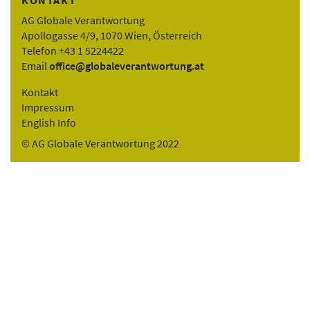
KONTAKT
AG Globale Verantwortung
Apollogasse 4/9, 1070 Wien, Österreich
Telefon +43 1 5224422
Email
office@globaleverantwortung.at
Kontakt
Impressum
English Info
© AG Globale Verantwortung 2022