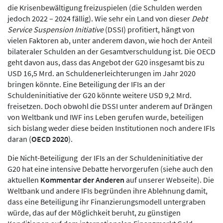
die Krisenbewältigung freizuspielen (die Schulden werden
jedoch 2022 – 2024 fällig). Wie sehr ein Land von dieser
Debt
Service Suspension Initiative
(DSSI) profitiert, hängt von
vielen Faktoren ab, unter anderem davon, wie hoch der Anteil
bilateraler Schulden an der Gesamtverschuldung ist. Die OECD
geht davon aus, dass das Angebot der G20 insgesamt bis zu
USD 16,5 Mrd. an Schuldenerleichterungen im Jahr 2020
bringen könnte. Eine Beteiligung der IFIs an der
Schuldeninitiative der G20 könnte weitere USD 9,2 Mrd.
freisetzen. Doch obwohl die DSSI unter anderem auf Drängen
von Weltbank und IWF ins Leben gerufen wurde, beteiligen
sich bislang weder diese beiden Institutionen noch andere IFIs
daran (
OECD 2020
).
Die Nicht-Beteiligung der IFIs an der Schuldeninitiative der
G20 hat eine intensive Debatte hervorgerufen (siehe auch den
aktuellen
Kommentar der Anderen
auf unserer Webseite). Die
Weltbank und andere IFIs begründen ihre Ablehnung damit,
dass eine Beteiligung ihr Finanzierungsmodell untergraben
würde, das auf der Möglichkeit beruht, zu günstigen