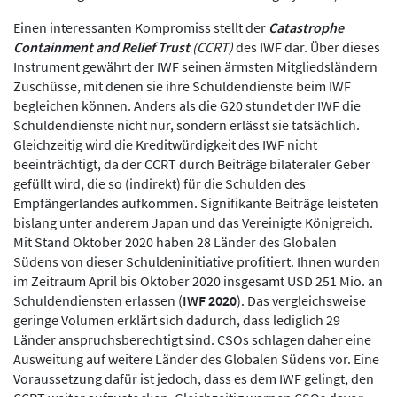
Einen interessanten Kompromiss stellt der
Catastrophe
Containment and Relief Trust
(CCRT)
des IWF dar. Über dieses
Instrument gewährt der IWF seinen ärmsten Mitgliedsländern
Zuschüsse, mit denen sie ihre Schuldendienste beim IWF
begleichen können. Anders als die G20 stundet der IWF die
Schuldendienste nicht nur, sondern erlässt sie tatsächlich.
Gleichzeitig wird die Kreditwürdigkeit des IWF nicht
beeinträchtigt, da der CCRT durch Beiträge bilateraler Geber
gefüllt wird, die so (indirekt) für die Schulden des
Empfängerlandes aufkommen. Signifikante Beiträge leisteten
bislang unter anderem Japan und das Vereinigte Königreich.
Mit Stand Oktober 2020 haben 28 Länder des Globalen
Südens von dieser Schuldeninitiative profitiert. Ihnen wurden
im Zeitraum April bis Oktober 2020 insgesamt USD 251 Mio. an
Schuldendiensten erlassen (
IWF 2020
). Das vergleichsweise
geringe Volumen erklärt sich dadurch, dass lediglich 29
Länder anspruchsberechtigt sind. CSOs schlagen daher eine
Ausweitung auf weitere Länder des Globalen Südens vor. Eine
Voraussetzung dafür ist jedoch, dass es dem IWF gelingt, den