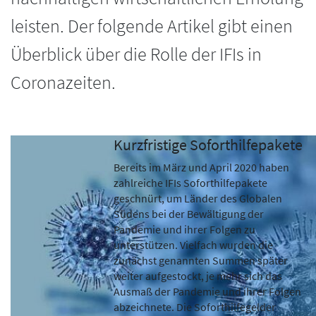
leisten. Der folgende Artikel gibt einen
Überblick über die Rolle der IFIs in
Coronazeiten.
Kurzfristige Soforthilfepakete
Bereits im März und April 2020 haben
zahlreiche IFIs Soforthilfepakete
geschnürt, um Länder des Globalen
Südens bei der Bewältigung der
Pandemie und ihrer Folgen zu
unterstützen. Vielfach wurden die
zunächst genannten Summen später
weiter aufgestockt, je mehr sich das
Ausmaß der Pandemie und ihrer Folgen
abzeichnete. Die Soforthilfegelder