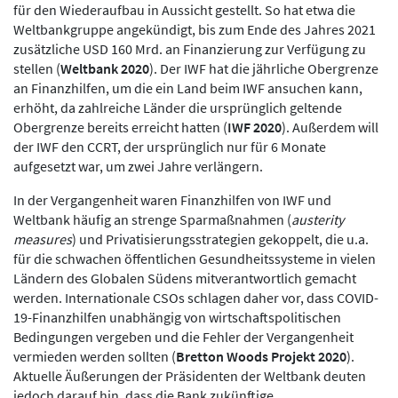
für den Wiederaufbau in Aussicht gestellt. So hat etwa die
Weltbankgruppe angekündigt, bis zum Ende des Jahres 2021
zusätzliche USD 160 Mrd. an Finanzierung zur Verfügung zu
stellen (
Weltbank 2020
). Der IWF hat die jährliche Obergrenze
an Finanzhilfen, um die ein Land beim IWF ansuchen kann,
erhöht, da zahlreiche Länder die ursprünglich geltende
Obergrenze bereits erreicht hatten (
IWF 2020
). Außerdem will
der IWF den CCRT, der ursprünglich nur für 6 Monate
aufgesetzt war, um zwei Jahre verlängern.
In der Vergangenheit waren Finanzhilfen von IWF und
Weltbank häufig an strenge Sparmaßnahmen (
austerity
measures
) und Privatisierungsstrategien gekoppelt, die u.a.
für die schwachen öffentlichen Gesundheitssysteme in vielen
Ländern des Globalen Südens mitverantwortlich gemacht
werden. Internationale CSOs schlagen daher vor, dass COVID-
19-Finanzhilfen unabhängig von wirtschaftspolitischen
Bedingungen vergeben und die Fehler der Vergangenheit
vermieden werden sollten (
Bretton Woods Projekt 2020
).
Aktuelle Äußerungen der Präsidenten der Weltbank deuten
jedoch darauf hin, dass die Bank zukünftige