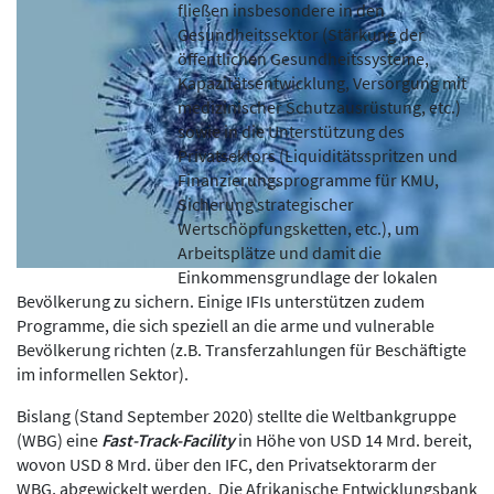
fließen insbesondere in den
Gesundheitssektor (Stärkung der
öffentlichen Gesundheitssysteme,
Kapazitätsentwicklung, Versorgung mit
medizinischer Schutzausrüstung, etc.)
sowie in die Unterstützung des
Privatsektors (Liquiditätsspritzen und
Finanzierungsprogramme für KMU,
Sicherung strategischer
Wertschöpfungsketten, etc.), um
Arbeitsplätze und damit die
Einkommensgrundlage der lokalen
Bevölkerung zu sichern. Einige IFIs unterstützen zudem
Programme, die sich speziell an die arme und vulnerable
Bevölkerung richten (z.B. Transferzahlungen für Beschäftigte
im informellen Sektor).
Bislang (Stand September 2020) stellte die Weltbankgruppe
(WBG) eine
Fast-Track-Facility
in Höhe von USD 14 Mrd. bereit,
wovon USD 8 Mrd. über den IFC, den Privatsektorarm der
WBG, abgewickelt werden. Die Afrikanische Entwicklungsbank