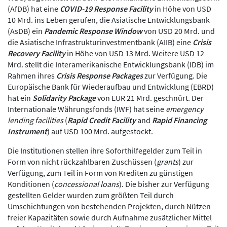
(AfDB) hat eine
COVID-19 Response Facility
in Höhe von USD
10 Mrd. ins Leben gerufen, die Asiatische Entwicklungsbank
(AsDB) ein
Pandemic Response Window
von USD 20 Mrd. und
die Asiatische Infrastrukturinvestmentbank (AIIB) eine
Crisis
Recovery Facility
in Höhe von USD 13 Mrd. Weitere USD 12
Mrd. stellt die Interamerikanische Entwicklungsbank (IDB) im
Rahmen ihres
Crisis Response Packages
zur Verfügung. Die
Europäische Bank für Wiederaufbau und Entwicklung (EBRD)
hat ein
Solidarity Package
von EUR 21 Mrd. geschnürt. Der
Internationale Währungsfonds (IWF) hat seine
emergency
lending facilities
(
Rapid Credit Facility
and
Rapid Financing
Instrument
) auf USD 100 Mrd. aufgestockt.
Die Institutionen stellen ihre Soforthilfegelder zum Teil in
Form von nicht rückzahlbaren Zuschüssen (
grants
) zur
Verfügung, zum Teil in Form von Krediten zu günstigen
Konditionen (
concessional loans
). Die bisher zur Verfügung
gestellten Gelder wurden zum größten Teil durch
Umschichtungen von bestehenden Projekten, durch Nützen
freier Kapazitäten sowie durch Aufnahme zusätzlicher Mittel