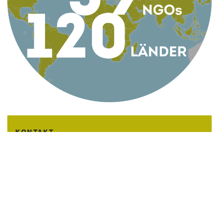
KONTAKT
AG Globale Verantwortung
Apollogasse 4/9, 1070 Wien, Österreich
Telefon +43 1 5224422
Email
office@globaleverantwortung.at
Kontakt
Impressum
English Info