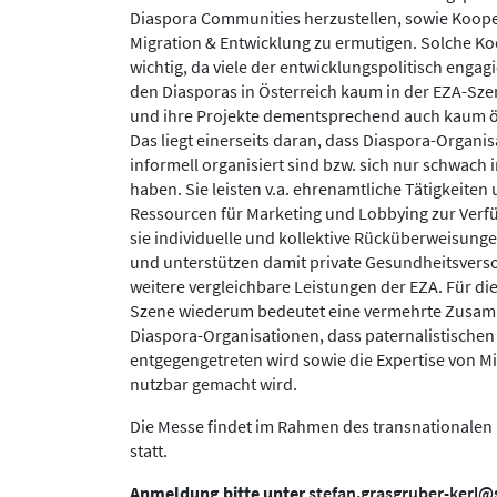
Diaspora Communities herzustellen, sowie Koope
Migration & Entwicklung zu ermutigen. Solche K
wichtig, da viele der entwicklungspolitisch enga
den Diasporas in Österreich kaum in der EZA-
und ihre Projekte dementsprechend auch kaum öf
Das liegt einerseits daran, dass Diaspora-Organis
informell organisiert sind bzw. sich nur schwach in
haben. Sie leisten v.a. ehrenamtliche Tätigkeite
Ressourcen für Marketing und Lobbying zur Verf
sie individuelle und kollektive Rücküberweisunge
und unterstützen damit private Gesundheitsvers
weitere vergleichbare Leistungen der EZA. Für di
Szene wiederum bedeutet eine vermehrte Zusam
Diaspora-Organisationen, dass paternalistischen
entgegengetreten wird sowie die Expertise von Mi
nutzbar gemacht wird.
Die Messe findet im Rahmen des transnationalen P
statt.
Anmeldung bitte unter
stefan.grasgruber-kerl