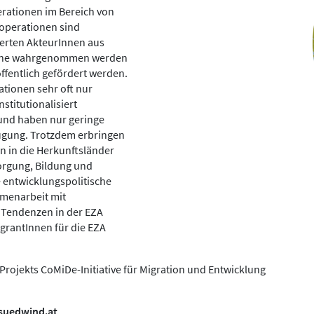
rationen im Bereich von
ooperationen sind
gierten AkteurInnen aus
Szene wahrgenommen werden
fentlich gefördert werden.
ationen sehr oft nur
stitutionalisiert
n und haben nur geringe
ügung. Trotzdem erbringen
n in die Herkunftsländer
orgung, Bildung und
e entwicklungspolitische
menarbeit mit
 Tendenzen in der EZA
grantInnen für die EZA
rojekts CoMiDe-Initiative für Migration und Entwicklung
@suedwind.at