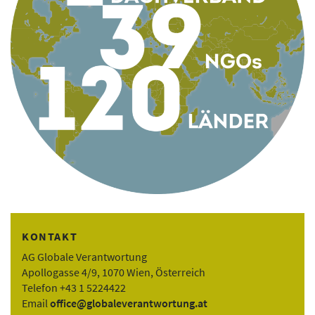
KONTAKT
AG Globale Verantwortung
Apollogasse 4/9, 1070 Wien, Österreich
Telefon +43 1 5224422
Email
office@globaleverantwortung.at