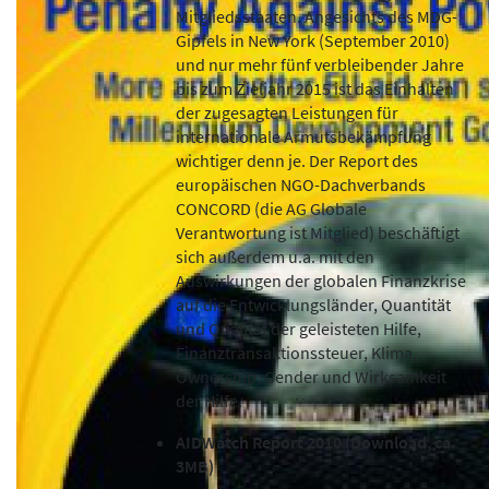
Mitgliedsstaaten. Angesichts des MDG-
Gipfels in New York (September 2010)
und nur mehr fünf verbleibender Jahre
bis zum Zieljahr 2015 ist das Einhalten
der zugesagten Leistungen für
internationale Armutsbekämpfung
wichtiger denn je. Der Report des
europäischen NGO-Dachverbands
CONCORD (die AG Globale
Verantwortung ist Mitglied) beschäftigt
sich außerdem u.a. mit den
Auswirkungen der globalen Finanzkrise
auf die Entwicklungsländer, Quantität
und Qualität der geleisteten Hilfe,
Finanztransaktionssteuer, Klima,
Ownership, Gender und Wirksamkeit
der Hilfe.
AIDWatch Report 2010 (Download, ca.
3MB)