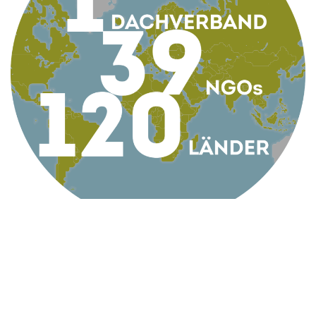
KONTAKT
AG Globale Verantwortung
Apollogasse 4/9, 1070 Wien, Österreich
Telefon +43 1 5224422