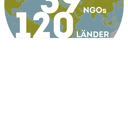
KONTAKT
AG Globale Verantwortung
Apollogasse 4/9, 1070 Wien, Österreich
Telefon +43 1 5224422
Email
office@globaleverantwortung.at
Kontakt
Impressum