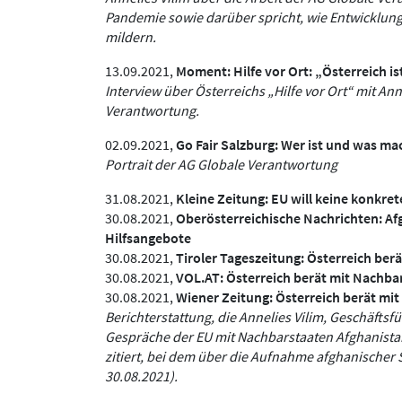
Pandemie sowie darüber spricht, wie Entwicklung
mildern.
13.09.2021,
Moment:
Hilfe vor Ort: „Österreich i
Interview über Österreichs „Hilfe vor Ort“ mit An
Verantwortung.
02.09.2021,
Go Fair Salzburg:
Wer ist und was ma
Portrait der AG Globale Verantwortung
31.08.2021,
Kleine Zeitung:
EU will keine konkr
30.08.2021,
Oberösterreichische Nachrichten:
Af
Hilfsangebote
30.08.2021,
Tiroler Tageszeitung:
Österreich berä
30.08.2021,
VOL.AT:
Österreich berät mit Nachbar
30.08.2021,
Wiener Zeitung:
Österreich berät mi
Berichterstattung, die Annelies Vilim, Geschäftsf
Gespräche der EU mit Nachbarstaaten Afghanista
zitiert, bei dem über die Aufnahme afghanische
30.08.2021).