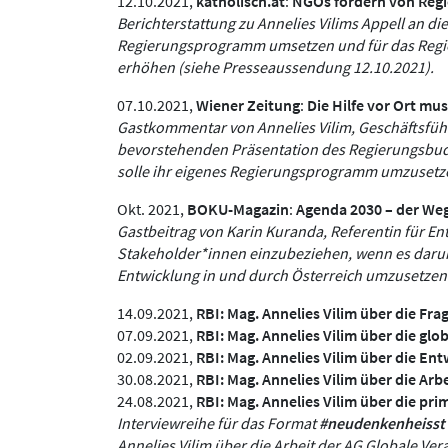
12.10.2021,
katholisch.at
:
NGOs fordern von Regie
Berichterstattung zu Annelies Vilims Appell an die
Regierungsprogramm umsetzen und für das Regie
erhöhen (siehe Presseaussendung 12.10.2021).
07.10.2021,
Wiener Zeitung
:
Die Hilfe vor Ort mu
Gastkommentar von Annelies Vilim, Geschäftsführ
bevorstehenden Präsentation des Regierungsbudge
solle ihr eigenes Regierungsprogramm umzusetze
Okt. 2021,
BOKU-Magazin
:
Agenda 2030 – der Weg
Gastbeitrag von Karin Kuranda, Referentin für Ent
Stakeholder*innen einzubeziehen, wenn es darum 
Entwicklung in und durch Österreich umzusetzen
14.09.2021,
RBI:
Mag. Annelies Vilim über die Fra
07.09.2021,
RBI:
Mag. Annelies Vilim über die gl
02.09.2021,
RBI:
Mag. Annelies Vilim über die En
30.08.2021,
RBI:
Mag. Annelies Vilim über die A
24.08.2021,
RBI:
Mag. Annelies Vilim über die pr
Interviewreihe für das Format
#neudenkenheisst
Annelies Vilim über die Arbeit der AG Globale Ve