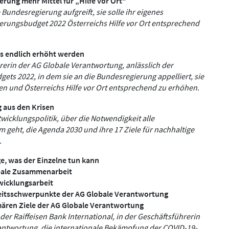
rung mehr Mittel für „Hilfe vor Ort“
 Bundesregierung aufgreift, sie solle ihr eigenes
rungsbudget 2022 Österreichs Hilfe vor Ort entsprechend
ss endlich erhöht werden
erin der AG Globale Verantwortung, anlässlich der
ts 2022, in dem sie an die Bundesregierung appelliert, sie
n und Österreichs Hilfe vor Ort entsprechend zu erhöhen.
 aus den Krisen
wicklungspolitik, über die Notwendigkeit alle
geht, die Agenda 2030 und ihre 17 Ziele für nachhaltige
.
ge, was der Einzelne tun kann
obale Zusammenarbeit
twicklungsarbeit
rbeitsschwerpunkte der AG Globale Verantwortung
imären Ziele der AG Globale Verantwortung
der Raiffeisen Bank International, in der Geschäftsführerin
rantwortung, die internationale Bekämpfung der COVID-19-