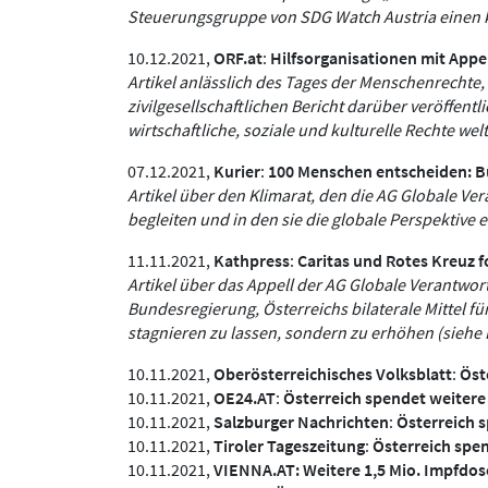
Steuerungsgruppe von SDG Watch Austria einen ku
10.12.2021,
ORF.at
:
Hilfsorganisationen mit Appe
Artikel anlässlich des Tages der Menschenrecht
zivilgesellschaftlichen Bericht darüber veröffent
wirtschaftliche, soziale und kulturelle Rechte we
07.12.2021,
Kurier
:
100 Menschen entscheiden: Bü
Artikel über den Klimarat, den die AG Globale Ve
begleiten und in den sie die globale Perspektive 
11.11.2021,
Kathpress
:
Caritas und Rotes Kreuz 
Artikel über das Appell der AG Globale Verantwor
Bundesregierung, Österreichs bilaterale Mittel 
stagnieren zu lassen, sondern zu erhöhen (siehe
10.11.2021,
Oberösterreichisches Volksblatt
:
Öst
10.11.2021,
OE24.AT
:
Österreich spendet weitere
10.11.2021,
Salzburger Nachrichten
:
Österreich 
10.11.2021,
Tiroler Tageszeitung
:
Österreich spe
10.11.2021,
VIENNA.AT:
Weitere 1,5 Mio. Impfdo