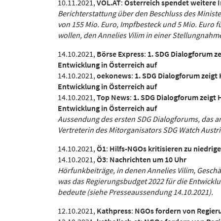
10.11.2021,
VOL.AT
:
Österreich spendet weitere 
Berichterstattung über den Beschluss des Minist
von 155 Mio. Euro, Impfbesteck und 5 Mio. Euro 
wollen, den Annelies Vilim in einer Stellungnah
14.10.2021,
Börse Express
:
1. SDG Dialogforum z
Entwicklung in Österreich auf
14.10.2021,
oekonews
:
1. SDG Dialogforum zeig
Entwicklung in Österreich auf
14.10.2021,
Top News
:
1. SDG Dialogforum zeigt
Entwicklung in Österreich auf
Aussendung des ersten SDG Dialogforums, das am 
Vertreterin des Mitorganisators SDG Watch Austri
14.10.2021,
Ö1
:
Hilfs-NGOs kritisieren zu niedrig
14.10.2021,
Ö3
:
Nachrichten um 10 Uhr
Hörfunkbeiträge, in denen Annelies Vilim, Gesch
was das Regierungsbudget 2022 für die Entwickl
bedeute (siehe Presseaussendung 14.10.2021).
12.10.2021,
Kathpress
:
NGOs fordern von Regierun