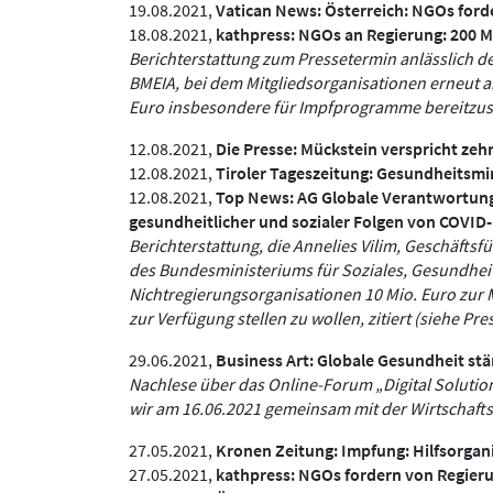
19.08.2021,
Vatican News:
Österreich: NGOs ford
18.08.2021,
kathpress:
NGOs an Regierung: 200 Mi
Berichterstattung zum Pressetermin anlässlich d
BMEIA, bei dem Mitgliedsorganisationen erneut an
Euro insbesondere für Impfprogramme bereitzust
12.08.2021,
Die Presse:
Mückstein verspricht zehn
12.08.2021,
Tiroler Tageszeitung:
Gesundheitsmini
12.08.2021,
Top News:
AG Globale Verantwortung
gesundheitlicher und sozialer Folgen von COVI
Berichterstattung, die Annelies Vilim, Geschäfts
des Bundesministeriums für Soziales, Gesundhei
Nichtregierungsorganisationen 10 Mio. Euro zur 
zur Verfügung stellen zu wollen, zitiert (siehe P
29.06.2021,
Business Art:
Globale Gesundheit stä
Nachlese über das Online-Forum „Digital Solution
wir am 16.06.2021 gemeinsam mit der Wirtschaft
27.05.2021,
Kronen Zeitung:
Impfung: Hilfsorgan
27.05.2021,
kathpress:
NGOs fordern von Regieru