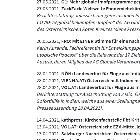
27.05.2021,
Ö1:
Mehr globale Impfprogramme geg
27.05.2021,
ZackZack:
Weltweite Pandemiebekäm
Berichterstattung anlässlich der gemeinsamen Pres
COVID-19 global bekämpfen: Impfen“ der AG Globa
des Österreichischen Roten Kreuzes (siehe Pres
20.05.2021,
FRO
:
Mit EINER Stimme für eine nach
Karin Kuranda, Fachreferentin für Entwicklungspo
utopische Podcast“ über die Relevanz der 17 Ziel
Austria, deren Mitglied die AG Globale Verantwortu
28.04.2021,
NÖN:
Landeverbot für Flüge aus Ind
28.04.2021,
VIENNA.AT:
Österreich hilft Indien 
28.04.2021,
VOL.AT:
Landeverbot für Flüge aus I
Berichterstattung zur Ausschüttung von 2 Mio. E
Soforthilfe in Indien, welche aus einer Stellungn
Presseaussendung 28.04.2021).
14.04.2021,
kathpress
:
Kirchenfachstelle übt Kri
13.04.2021,
VOL.AT
:
Österreichische EZA-Mittel l
13.04.2021,
Salzburger Nachrichten
:
Österreichis