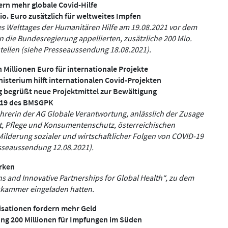
ern mehr globale Covid-Hilfe
o. Euro zusätzlich für weltweites Impfen
es Welttages der Humanitären Hilfe am 19.08.2021 vor dem
 die Bundesregierung appellierten, zusätzliche 200 Mio.
ellen (siehe Presseaussendung 18.08.2021).
 Millionen Euro für internationale Projekte
sterium hilft internationalen Covid-Projekten
 begrüßt neue Projektmittel zur Bewältigung
D-19 des BMSGPK
führerin der AG Globale Verantwortung, anlässlich der Zusage
t, Pflege und Konsumentenschutz, österreichischen
Milderung sozialer und wirtschaftlicher Folgen von COVID-19
resseaussendung 12.08.2021).
rken
s and Innovative Partnerships for Global Health“, zu dem
skammer eingeladen hatten.
isationen fordern mehr Geld
ng 200 Millionen für Impfungen im Süden