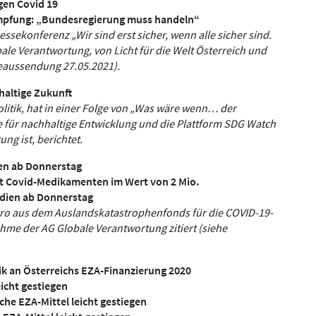
en Covid 19
pfung: „Bundesregierung muss handeln“
sekonferenz „Wir sind erst sicher, wenn alle sicher sind.
le Verantwortung, von Licht für die Welt Österreich und
seaussendung 27.05.2021).
haltige Zukunft
litik, hat in einer Folge von „Was wäre wenn… der
e für nachhaltige Entwicklung und die Plattform SDG Watch
ng ist, berichtet.
ien ab Donnerstag
mit Covid-Medikamenten im Wert von 2 Mio.
ndien ab Donnerstag
uro aus dem Auslandskatastrophenfonds für die COVID-19-
ahme der AG Globale Verantwortung zitiert (siehe
tik an Österreichs EZA-Finanzierung 2020
eicht gestiegen
che EZA-Mittel leicht gestiegen